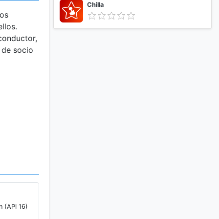
Chilla
ios
llos.
conductor,
 de socio
. Podrás
n (API 16)
por