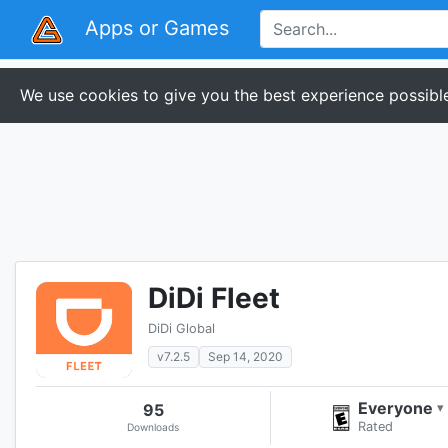
Apps or Games
We use cookies to give you the best experience possible
DiDi Fleet
DiDi Global
v7.2.5
Sep 14, 2020
Everyone
95
▾
Rated
Downloads