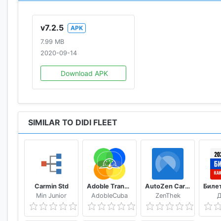
v7.2.5
APK
7.99 MB
2020-09-14
Download APK
SIMILAR TO DIDI FLEET
Carmin Std
Adoble TransiCuba
AutoZen Car launcher companion
Min Junior
AdobleCuba
ZenThek