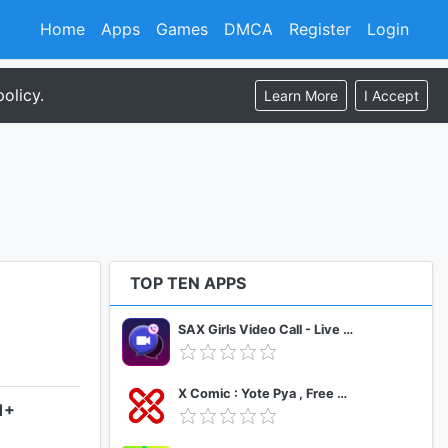
Home
Apps
Games
DMCA
Register
Login
olicy.
Learn More
I Accept
TOP TEN APPS
SAX Girls Video Call - Live Video Chat
X Comic : Yote Pya , Free MM Sub Comics
1+