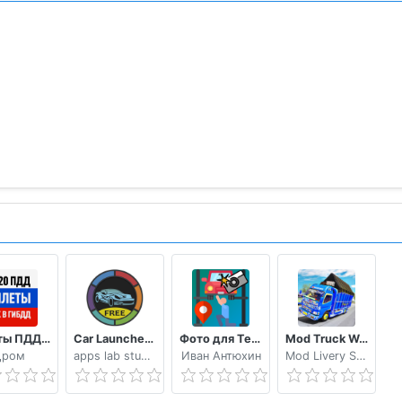
Билеты ПДД 2020 и Экзамен ПДД онлайн правила ПДД
Car Launcher FREE
Фото для Техосмотра
Mod Truck Wahyu Abadi 2021
Дром
apps lab studio
Иван Антюхин
Mod Livery Simulator