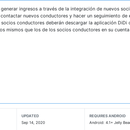
te generar ingresos a través de la integración de nuevos soc
s contactar nuevos conductores y hacer un seguimiento de e
os socios conductores deberán descargar la aplicación DiDi 
os mismos que los de los socios conductores en su cuenta
rabaja las 24 horas del día durante los 7 días de la semana
nea de emergencia que presta auxilio inmediato.
UPDATED
REQUIRES ANDROID
Sep 14, 2020
Android: 4.1+ Jelly Bea
 gestión. Podrás ver las tasas de servicio en tiempo real, 