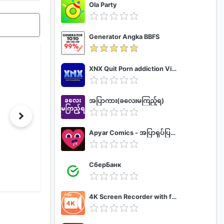
Ola Party
Generator Angka BBFS
XNX Quit Porn addiction Video Guide
အပြာကား(ခလေးမကြည့်ရ)
Apyar Comics - အပြာရုပ်ပြစာအုပ်များ
СберБанк
4K Screen Recorder with facecam and 1080p 120fps