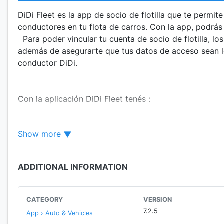
DiDi Fleet es la app de socio de flotilla que te permi
conductores en tu flota de carros. Con la app, podrá
Para poder vincular tu cuenta de socio de flotilla, l
además de asegurarte que tus datos de acceso sean l
conductor DiDi.
Con la aplicación DiDi Fleet tenés :
Show more
SEGURIDAD
DiDi tiene un equipo de seguridad especializado que t
ADDITIONAL INFORMATION
recibir alertas de zonas de riesgo y contar con una lí
PLATAFORMA INTELIGENTE
CATEGORY
VERSION
7.2.5
App › Auto & Vehicles
DiDi Fleet es una plataforma innovadora que facilita tu