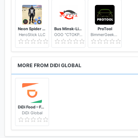
Neon Spider Rope Hero : Vice Town
Bus Minsk-Lida
ProTool
HeroStick LLC
OOO "СТОКРАТ"
BimmerGeeks ProTool LLC
MORE FROM DIDI GLOBAL
DiDi Food – Food Delivery
DiDi Global