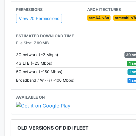
semana, pagos con tarjeta o en efectivo, el número de 
PERMISSIONS
ARCHITECTURES
arm64-v8a
armeabi-v7
ATENCIÓN INMEDIATA
View 20 Permissions
Nuestros canales de comunicación están abiertos 24 h
ESTIMATED DOWNLOAD TIME
que estará disponible desde la propia app, para garan
File Size:
7.99 MB
¿Dudas sobre DiDi? Contactanos al teléfono 4002 38
39 s
3G network (~2 Mbps)
4 s
4G LTE (~25 Mbps)
1 s
5G network (~150 Mbps)
1 s
Broadband / Wi-Fi (~100 Mbps)
AVAILABLE ON
OLD VERSIONS OF DIDI FLEET