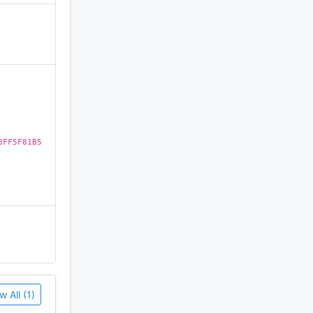
tores.
)
gencia
8FF5F81B5
w All (1)