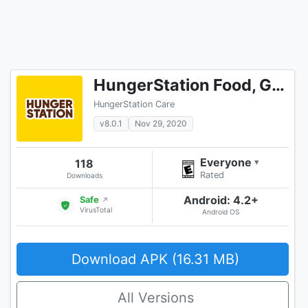
HungerStation Food, Groceries Delivery & More
HungerStation Care
v8.0.1
Nov 29, 2020
Everyone
118
▾
Rated
Downloads
Android: 4.2+
Safe
↗
VirusTotal
Android OS
Download APK (16.31 MB)
All Versions