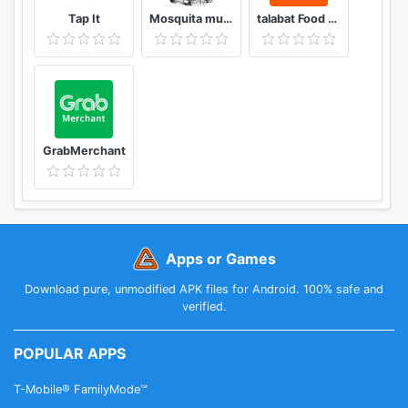
Tap It
Mosquita muerta wines
talabat Food & Grocery Delivery
GrabMerchant
Apps or Games
Download pure, unmodified APK files for Android. 100% safe and
verified.
POPULAR APPS
T-Mobile® FamilyMode™