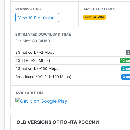
– Фильтр по графику работы (работают сейчас, кр
PERMISSIONS
ARCHITECTURES
– Построение маршрута до выбранного отделения
arm64-v8a
View 19 Permissions
Обратная связь:
– Онлайн чат с сотрудником Почты
ESTIMATED DOWNLOAD TIME
– Оценка работы отделений
File Size:
30.34 MB
– Оценка качества доставки отправлений
– Сообщение о неточных данных об отделениях
2
3G network (~2 Mbps)
12 s
4G LTE (~25 Mbps)
А также:
2 s
5G network (~150 Mbps)
– Регистрация и вход в Личный кабинет Почты Ро
3 s
Broadband / Wi-Fi (~100 Mbps)
– Поиск почтового индекса по адресу дома
– Email-подписка на изменения статусов отправле
AVAILABLE ON
– Уведомление о приближении к отделению, в кот
– Настройка режима “Тихие часы” для уведомлени
– Поддержка “Direct Reply” на сообщения от служб
выше)
OLD VERSIONS OF ПОЧТА РОССИИ