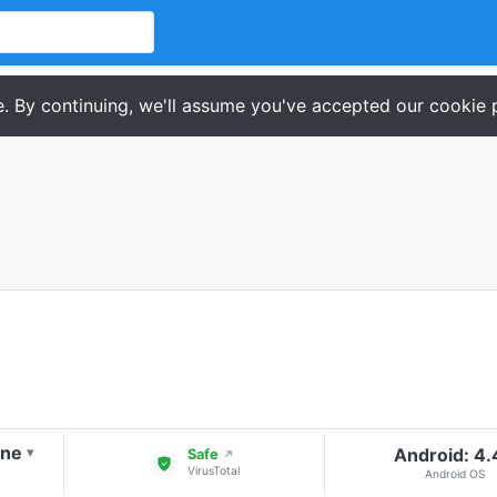
. By continuing, we'll assume you've accepted our cookie p
one
Android: 4
▾
Safe
↗
VirusTotal
Android OS