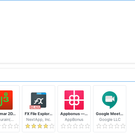
Myanmar 2D/3D Live Update - MMDroidUser
FX File Explorer: The file manager with privacy
Appbonus — мобильный заработок денег без вложений
Google Meet - Secure Video Meetings
Naythurain(MM)
NextApp, Inc.
AppBonus
Google LLC