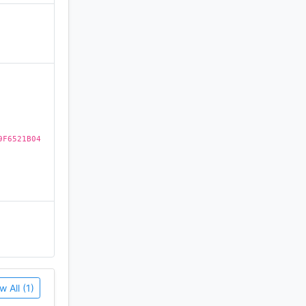
)
9F6521B04
 7.0 и
w All (1)