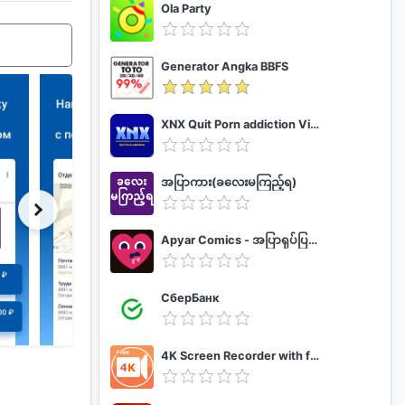
Ola Party
Generator Angka BBFS
XNX Quit Porn addiction Video Guide
အပြာကား(ခလေးမကြည့်ရ)
Apyar Comics - အပြာရုပ်ပြစာအုပ်များ
СберБанк
4K Screen Recorder with facecam and 1080p 120fps