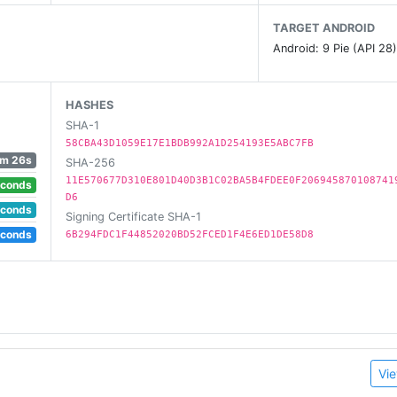
углосуточно или по выходным)
TARGET ANDROID
Android: 9 Pie (API 28
HASHES
SHA-1
58CBA43D1059E17E1BDB992A1D254193E5ABC7FB
m 26s
SHA-256
11E570677D310E801D40D3B1C02BA5B4FDEE0F206945870108741
econds
D6
econds
Signing Certificate SHA-1
ссии
econds
6B294FDC1F44852020BD52FCED1F4E6ED1DE58D8
ний
ором ожидает отправление
й
ы поддержки Почты (доступно на устройствах с Android
Vie