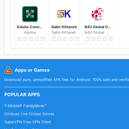
Adobe Connect
Salim Kittaneh
B4U Global Official
Adobe
Salim Kittaneh
B4U Global Official
Apps or Games
Download pure, unmodified APK files for Android. 100% safe and verifi
POPULAR APPS
T-Mobile® FamilyMode™
Cricbuzz Live Cricket Scores
SuperVPN Free VPN Client