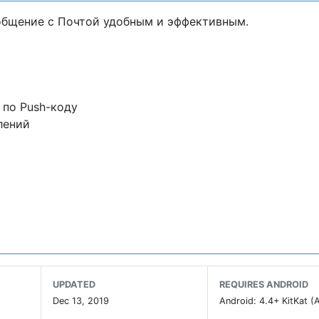
общение с Почтой удобным и эффективным.
 по Push-коду
лений
Москве, для некоторых регионов доступно оформление 
моженных сборов
трих-кода
ий
UPDATED
REQUIRES ANDROID
Dec 13, 2019
Android: 4.4+ KitKat (A