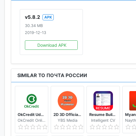
v5.8.2
APK
30.34 MB
2019-12-13
Download APK
SIMILAR TO ПОЧТА РОССИИ
OkCredit Udhar Bahi Khata App, Credit Ledger
2D 3D Official Myanmar 🇲🇲 - Myanmar 2D 3D Live
Resume Builder App Free CV maker CV templates 2020
OkCredit Online Business Apps - Made in India
YBS Media
Intelligent CV