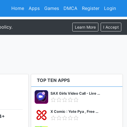
Home
Apps
Games
DMCA
Register
Login
olicy.
Learn More
I Accept
TOP TEN APPS
SAX Girls Video Call - Live Video Chat
X Comic : Yote Pya , Free MM Sub Comics
.4+