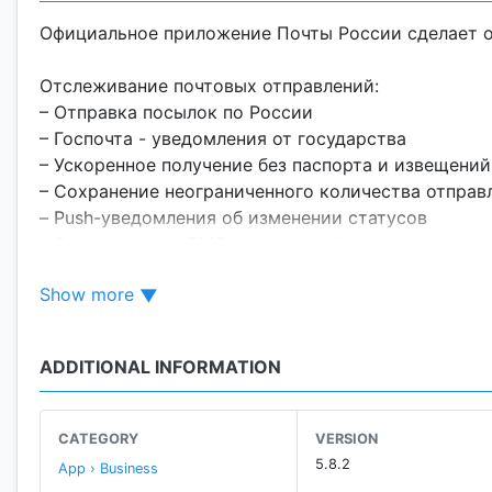
Официальное приложение Почты России сделает 
Отслеживание почтовых отправлений:
– Отправка посылок по России
– Госпочта - уведомления от государства
– Ускоренное получение без паспорта и извещений
– Сохранение неограниченного количества отправ
– Push-уведомления об изменении статусов
– Отслеживание EMS-отправлений
– Доставка из почтового отделения курьером по 
Show more
почтальоном на дом
– Отображение суммы наложенного платежа и та
– Добавление отправлений путем сканирования ш
ADDITIONAL INFORMATION
– Создание бланка извещения ф. 22 для отправлен
Поиск отделений:
CATEGORY
VERSION
– Поиск ближайших или по адресу
5.8.2
App › Business
– Поиск на карте