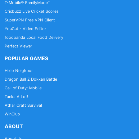
T-Mobile® FamilyMode™
Cricbuzz Live Cricket Scores
SuperVPN Free VPN Client
YouCut - Video Editor
foodpanda Local Food Delivery
Perfect Viewer
POPULAR GAMES
Hello Neighbor
Dragon Ball Z Dokkan Battle
Call of Duty: Mobile
Tanks A Lot!
Athar Craft Survival
WinClub
ABOUT
About Us