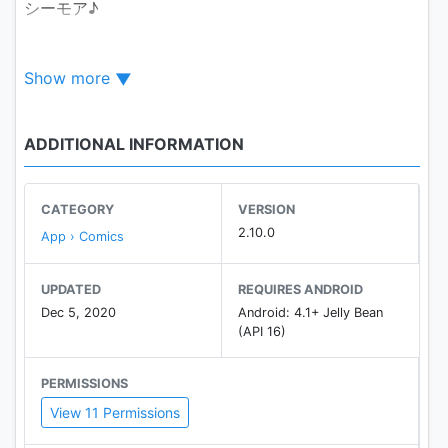
シーモア♪
▼オススメポイント▼
Show more
【数がすごい！】
話題の人気作から懐かしのあの作品まで!!毎日新刊配信
中!!国内最大級の品揃えで、あなたの運命の一冊に出会
ADDITIONAL INFORMATION
えるはず！
■少女・女性マンガ
『恋と弾丸』『ちはやふる』『黒崎くんの言いなりに
CATEGORY
VERSION
なんてならない』『コーヒー＆バニラ』『恋はつづく
2.10.0
App › Comics
よどこまでも』『あなたがしてくれなくても』『酒と
恋には酔って然るべき』
UPDATED
REQUIRES ANDROID
■少年・青年マンガ
Dec 5, 2020
Android: 4.1+ Jelly Bean
『ONE PIECE』『名探偵コナン』『鬼滅の刃』『キン
(API 16)
グダム』『宇宙兄弟』『静かなるドン』
■ライトノベル
PERMISSIONS
『転生したらスライムだった件』『王太子妃になんて
View 11 Permissions
なりたくない！！』『本好きの下剋上』
BL（ボーイズラブ）・TL（ティーンズラブ）・小説・