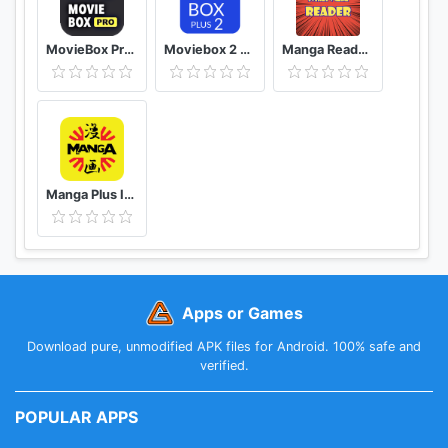
【電子書籍で気分を変えたい】
・少年漫画でワクワクしたい!!
MovieBox Pro Free Movies
Moviebox 2 plus app
Manga Reader Read manga online free mangareader
・恋愛漫画でキュンキュンしたい!!
・ギャグマンガで思いっきり笑いたい!!
・昔読んだ想い出のコミックを読みたい!!
Manga Plus ID - Baca Komik, Webtoon, novel, Anime
Apps or Games
Download pure, unmodified APK files for Android. 100% safe and
verified.
POPULAR APPS