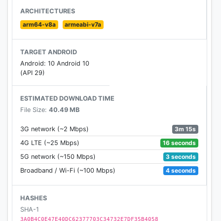
一般書籍・雑誌なども豊富な作品を配信中!!
ARCHITECTURES
arm64-v8a
armeabi-v7a
【愛がすごい！】
真のコミック好きが集まるサイト『コミックシーモ
TARGET ANDROID
ア』
Android: 10 Android 10
皆様の愛に包まれて15周年をむかえた老舗電子書籍サ
(API 29)
イトです。15年でたまったレビューは180万件超え！レ
ビューを参考にきっと新しい作品に出会えるはず♪
ESTIMATED DOWNLOAD TIME
合言葉は『WE LOVE COMIC!』
File Size:
40.49 MB
【オリジナル作品がすごい！】
3m 15s
3G network (~2 Mbps)
コミックシーモアオリジナル作品も大人気!! 『この男
16 seconds
4G LTE (~25 Mbps)
は人生最大の過ちです』『家政夫のナギサさん』など
3 seconds
5G network (~150 Mbps)
ドラマ化作品ぞくぞく誕生中！コミックシーモアなら
4 seconds
Broadband / Wi-Fi (~100 Mbps)
話題のオリジナル作品も一番オトクに読めます!!
【電子書籍をダウンロードしてどこでも読める】
HASHES
「コミックシーモア」で購入した電子コミックをいつ
SHA-1
でもどこでも持ち運べる!!一度ダウンロードすればイン
3A0B4C0E47E40DC62377703C34732E7DF35B4058