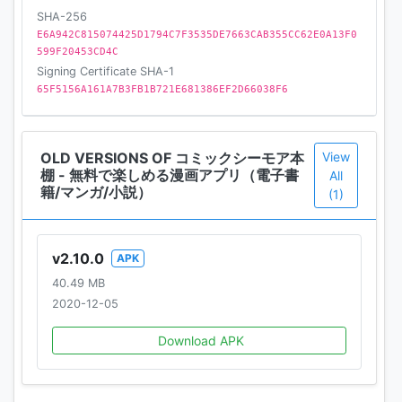
SHA-256
ターネットのつながらない場所でも読めるので、通勤
E6A942C815074425D1794C7F3535DE7663CAB355CC62E0A13F0
中や待ち時間に楽しめます。
599F20453CD4C
電子コミックの購入には、コミックシーモア無料会員
Signing Certificate SHA-1
アカウントが必要です。アプリから無料会員登録する
65F5156A161A7B3FB1B721E681386EF2D66038F6
と7,000冊以上の無料本がすぐに読めちゃう♪
【本棚をカスタマイズ可能】
OLD VERSIONS OF コミックシーモア本
View
自分好みに本棚をカスタマイズ可能!!たくさん本を購入
棚 - 無料で楽しめる漫画アプリ（電子書
All
籍/マンガ/小説）
する方でも読み易く整理ができます!!
(1)
【安心・安全の電子書籍サービス】
2004年のサービス開始以降、多くのお客様にご支持い
v2.10.0
APK
ただき15周年を迎えた老舗電子書籍サービスです。
40.49 MB
2020-12-05
▼こんな方へおすすめ▼
Download APK
【マンガを思いっきり楽しみたい】
・色んなマンガを無料で読みたい!!
・漫画を買う前に試し読みしたい!!