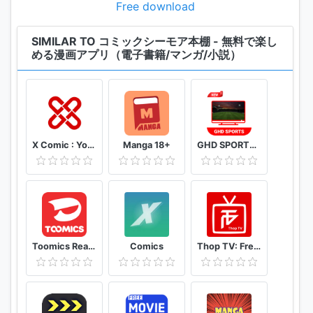
・BLやTLを取り扱っている電子書籍サービスを探して
Free download
いる!!
・アニメ化やドラマ化など、メディア化作品の原作漫
SIMILAR TO コミックシーモア本棚 - 無料で楽し
める漫画アプリ（電子書籍/マンガ/小説）
画をオトクに読みたい!!
・毎月たくさん購入するので、電子書籍をキレイに整
理しておきたい!!
・紙の本がかさばって本棚の整理が大変!!
・話題の異世界転生作品を読みたい!!
・スマホやタブレットで小説が読みたい!!
X Comic : Yote Pya , Free MM Sub Comics
Manga 18+
GHD SPORTS - HD Live Cricket TV Tips
・無料でも読める漫画アプリを探している!!
・読み放題のまんがアプリを探している!!
・立ち読みで感覚で試し読みしたい!!
・電子コミック大賞も注目!!
【スキマ時間に電子書籍を楽しみたい】
Toomics Read unlimited comics
Comics
Thop TV: Free Thoptv Live Cricket Guide 2021
・通勤電車の中で電子書籍を楽しみたい!!
・空き時間でやることを探している!!
・眠くなるまでベッドの中で本を読みたい!!