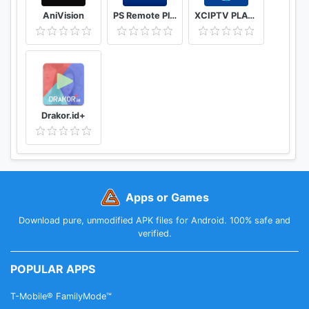
AniVision
PS Remote Play
XCIPTV PLAYER
Drakor.id+
Apps or Games
Download pure, unmodified APK files for Android. 100% safe and
verified.
POPULAR APPS
T-Mobile® FamilyMode™