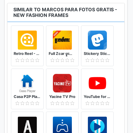
atardecer siempre se ve bien, las sombras y
siluetas son muy atractivas y que decir de las
SIMILAR TO MARCOS PARA FOTOS GRATIS -
NEW FASHION FRAMES
selfies, todo esto sumado a nuestros increíbles
marcos el resultado serán fotos espectaculares.
Retro Reel - Stream Old Classic Films Movies
Full Zcar ဖူးဇာတ်ကား
Stickery Sticker maker for WhatsApp and Telegram
Casa P2P Player
Yacine TV Pro
YouTube for Android TV