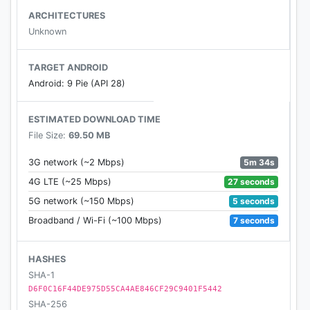
ARCHITECTURES
-
MARCOS DE ANIMALITOS
Unknown
-
MARCOS VINTAGE
-
MARCOS DE AMOR
TARGET ANDROID
-
MARCOS DE FLORES
Android: 9 Pie (API 28)
-
MARCOS DE MODA
-
PORTADA DE REVISTA
ESTIMATED DOWNLOAD TIME
-
FRAMES FASHION
File Size:
69.50 MB
-
FRAMES NEWS
-
FRAMES VINTAGE
5m 34s
3G network (~2 Mbps)
-
FRAMES COLLAGE
27 seconds
4G LTE (~25 Mbps)
5 seconds
5G network (~150 Mbps)
Si eres fanático de las mascotas que mejor que
7 seconds
Broadband / Wi-Fi (~100 Mbps)
tomarte fotos y enmarcarlo con divertidos marcos
de animalitos, seria super tierno verdad, o que tal
una foto con tu pareja y añadirle un marco de
HASHES
amor suena muy romántico, tu ingenio y
SHA-1
D6F0C16F44DE975D55CA4AE846CF29C9401F5442
creatividad es el limite. Esta aplicación cuenta con
SHA-256
un tutorial rápido y resumido para que tomes