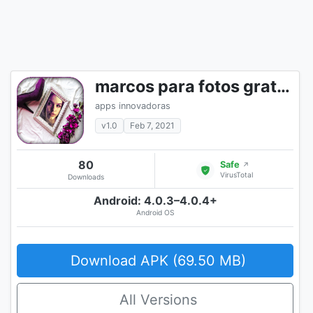
marcos para fotos gratis - new fashion frames
apps innovadoras
v1.0
Feb 7, 2021
80
Safe
↗
VirusTotal
Downloads
Android: 4.0.3–4.0.4+
Android OS
Download APK (69.50 MB)
All Versions