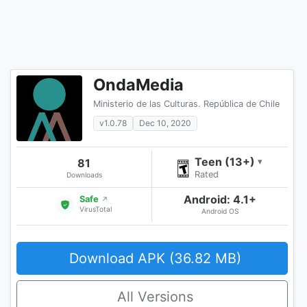
OndaMedia
Ministerio de las Culturas. República de Chile
v1.0.78
Dec 10, 2020
Teen (13+)
81
▾
Rated
Downloads
Android: 4.1+
Safe
↗
VirusTotal
Android OS
Download APK (36.82 MB)
All Versions