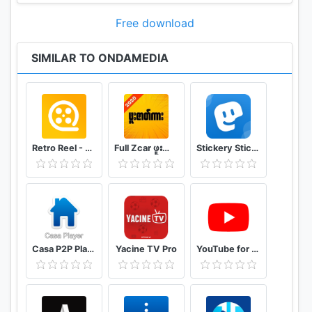
Free download
SIMILAR TO ONDAMEDIA
Retro Reel - Stream Old Classic Films Movies
Full Zcar ဖူးဇာတ်ကား
Stickery Sticker maker for WhatsApp and Telegram
Casa P2P Player
Yacine TV Pro
YouTube for Android TV