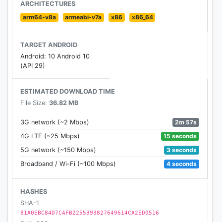
ARCHITECTURES
arm64-v8a
armeabi-v7a
x86
x86_64
TARGET ANDROID
Android: 10 Android 10
(API 29)
ESTIMATED DOWNLOAD TIME
File Size:
36.82 MB
2m 57s
3G network (~2 Mbps)
15 seconds
4G LTE (~25 Mbps)
3 seconds
5G network (~150 Mbps)
4 seconds
Broadband / Wi-Fi (~100 Mbps)
HASHES
SHA-1
81A0EBC84D7CAFB2255393827649614CA2ED0516