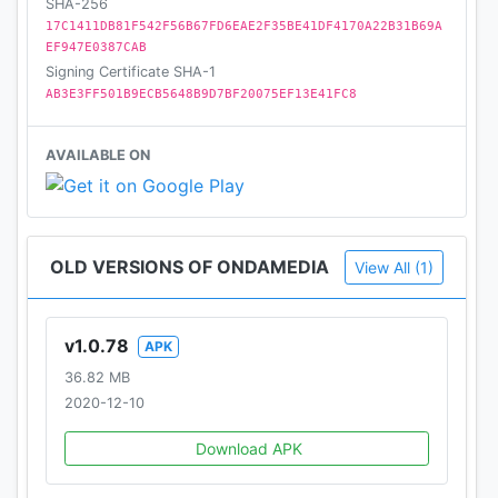
SHA-256
17C1411DB81F542F56B67FD6EAE2F35BE41DF4170A22B31B69A
EF947E0387CAB
Signing Certificate SHA-1
AB3E3FF501B9ECB5648B9D7BF20075EF13E41FC8
AVAILABLE ON
OLD VERSIONS OF ONDAMEDIA
View All (1)
v1.0.78
APK
36.82 MB
2020-12-10
Download APK