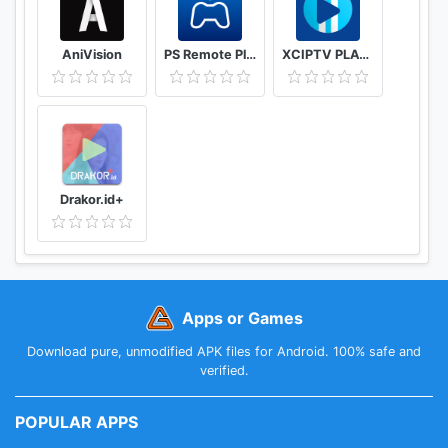
AniVision
PS Remote Play
XCIPTV PLAYER
Drakor.id+
Apps or Games
Download pure, unmodified APK files for Android. 100% safe and
verified.
POPULAR APPS