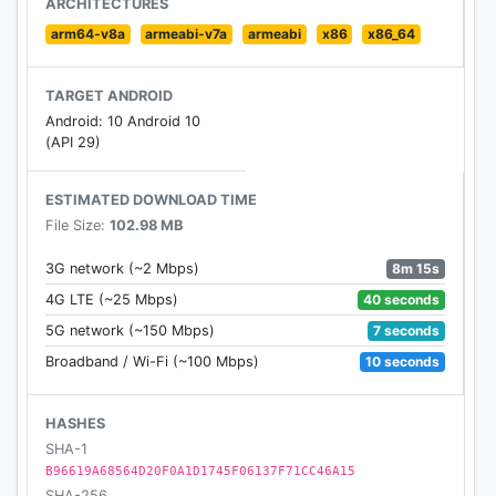
ARCHITECTURES
arm64-v8a
armeabi-v7a
armeabi
x86
x86_64
TARGET ANDROID
Android: 10 Android 10
(API 29)
ESTIMATED DOWNLOAD TIME
File Size:
102.98 MB
8m 15s
3G network (~2 Mbps)
40 seconds
4G LTE (~25 Mbps)
7 seconds
5G network (~150 Mbps)
10 seconds
Broadband / Wi-Fi (~100 Mbps)
HASHES
SHA-1
B96619A68564D20F0A1D1745F06137F71CC46A15
SHA-256