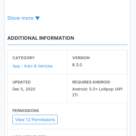
поддерживаем массовые спортивные
мероприятия. Главное, что неизменно за все
Show more
годы существования журнала – любовь
коллектива «Мото» к мотоциклам и полная
отдача своему делу. Ведь это тот
ADDITIONAL INFORMATION
исключительный случай, когда увлечение,
работа и сама жизнь слились воедино.
CATEGORY
VERSION
8.3.0
App › Auto & Vehicles
UPDATED
REQUIRES ANDROID
Dec 5, 2020
Android: 5.0+ Lollipop (API
21)
PERMISSIONS
View 12 Permissions