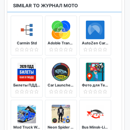
SIMILAR TO ЖУРНАЛ МОТО
Carmin Std
Adoble TransiCuba
AutoZen Car launcher companion
Билеты ПДД 2020 и Экзамен ПДД онлайн правила ПДД
Car Launcher FREE
Фото для Техосмотра
Mod Truck Wahyu Abadi 2021
Neon Spider Rope Hero : Vice Town
Bus Minsk-Lida