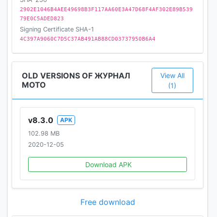
2902E1046B4AEE49698B3F117AA60E3A47D68F4AF302E89B539
79E0C5ADED823
Signing Certificate SHA-1
4C397A9060C7D5C37AB491AB88CD03737950B6A4
OLD VERSIONS OF ЖУРНАЛ
View All
МОТО
(1)
v8.3.0
APK
102.98 MB
2020-12-05
Download APK
Free download