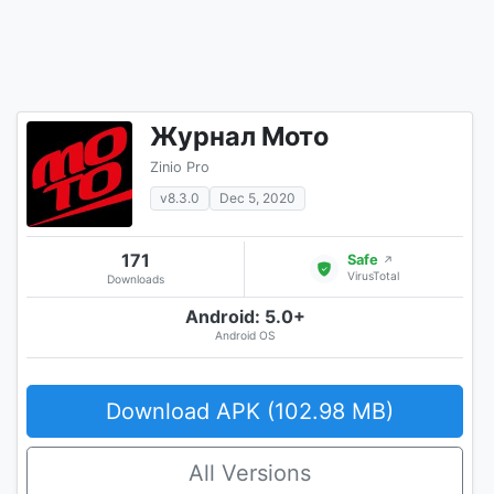
Журнал Мото
Zinio Pro
v8.3.0
Dec 5, 2020
171
Safe
↗
VirusTotal
Downloads
Android: 5.0+
Android OS
Download APK (102.98 MB)
All Versions