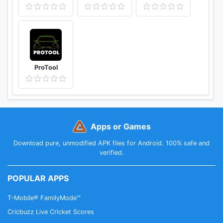
ProTool
Apps or Games
Download pure, unmodified APK files for Android. 100% safe and
verified.
POPULAR APPS
T-Mobile® FamilyMode™
Cricbuzz Live Cricket Scores