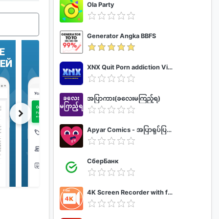
Ola Party
Generator Angka BBFS
XNX Quit Porn addiction Video Guide
အပြာကား(ခလေးမကြည့်ရ)
Apyar Comics - အပြာရုပ်ပြစာအုပ်များ
СберБанк
4K Screen Recorder with facecam and 1080p 120fps