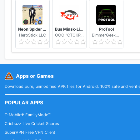
Neon Spider Rope Hero : Vice Town
Bus Minsk-Lida
ProTool
HeroStick LLC
OOO "СТОКРАТ"
BimmerGeeks ProTool LLC
Apps or Games
Download pure, unmodified APK files for Android. 100% safe and verifi
POPULAR APPS
T-Mobile® FamilyMode™
Cricbuzz Live Cricket Scores
SuperVPN Free VPN Client