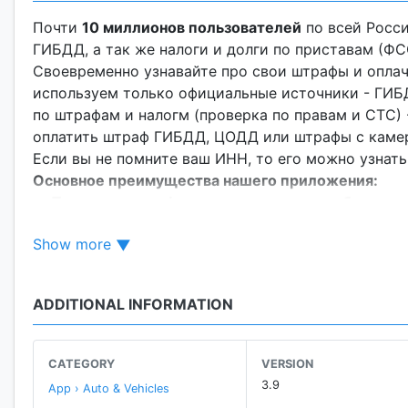
Почти
10 миллионов пользователей
по всей Росс
ГИБДД, а так же налоги и долги по приставам (ФС
Своевременно узнавайте про свои штрафы и опла
используем только официальные источники - ГИБД
по штрафам и налогм (проверка по правам и СТС)
оплатить штраф ГИБДД, ЦОДД или штрафы с камер,
Если вы не помните ваш ИНН, то его можно узнать
Основное преимущества нашего приложения:
🔸
Проверка штрафов несколькими способами.
Удобный поиск штрафов: можно проверить штрафы
Show more
автомобиля, так и вручную, при поиске по УИН, В
удобный именно вам!
🔹
Штрафы ГИБДД с фотографией.
ADDITIONAL INFORMATION
Вы получите все штрафы ГИБДД с фото, адресом
помогут убедиться в том, что штраф пришел вам н
🔸
Автоматическая проверка на штрафы.
CATEGORY
VERSION
Не ждите “письма счастья” от ГИБДД (gibdd) чер
3.9
App › Auto & Vehicles
РосШтрафы и доверить проверку нам. Чтобы вовр