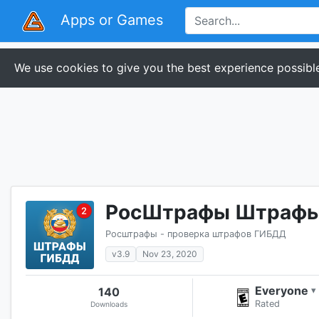
Apps or Games
We use cookies to give you the best experience possible
Росштрафы - проверка штрафов ГИБДД
v3.9
Nov 23, 2020
Everyone
140
▾
Rated
Downloads