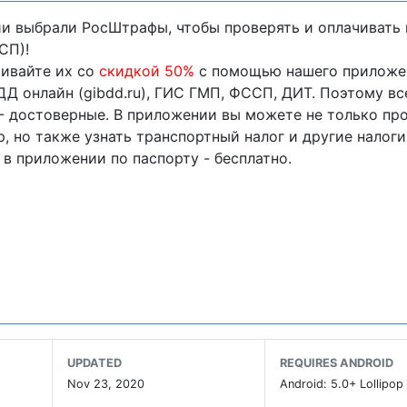
ии выбрали РосШтрафы, чтобы проверять и оплачивать
СП)!
чивайте их со
скидкой 50%
с помощью нашего приложе
Д онлайн (gibdd.ru), ГИС ГМП, ФССП, ДИТ. Поэтому вс
 - достоверные. В приложении вы можете не только пр
 но также узнать транспортный налог и другие налоги
 в приложении по паспорту - бесплатно.
 ГИБДД как по ВУ (водительскому удостоверению) ил
ыбирайте способ, как проверить или узнать о новых штр
 и детальной информацией. Штрафы ГИБДД с фотограф
е по ошибке.
UPDATED
REQUIRES ANDROID
ез Почту России - можно просто установить приложени
Nov 23, 2020
Android: 5.0+ Lollipop 
емя узнать про штрафы с камеры или штраф по номеру