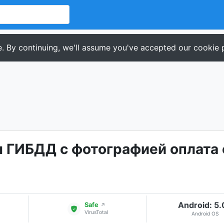
. By continuing, we'll assume you've accepted our cookie p
Android: 5
Safe
↗
VirusTotal
Android OS