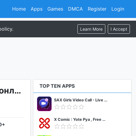
Home
Apps
Games
DMCA
Register
Login
olicy.
Learn More
I Accept
TOP TEN APPS
РосШтрафы Штрафы ГИБДД с фотографией оплата онлайн
SAX Girls Video Call - Live Video Chat
X Comic : Yote Pya , Free MM Sub Comics
.0+