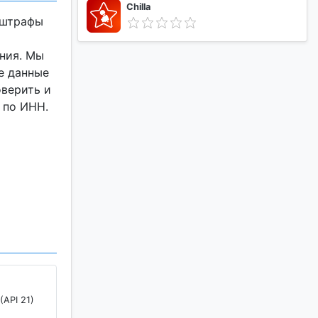
Chilla
 штрафы
ния. Мы
е данные
оверить и
 по ИНН.
и СТС
афах,
иями
е
(API 21)