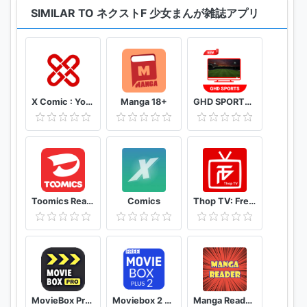
●最新情報をキャッチ!
SIMILAR TO ネクストF 少女まんが雑誌アプリ
どこよりも早く連載の予定、コミックスの予定をお知
らせ!!
コミックス新刊情報は3か月先までチェックできる！
●特別な情報やワクワク企画がいっぱい!!
X Comic : Yote Pya , Free MM Sub Comics
Manga 18+
GHD SPORTS - HD Live Cricket TV Tips
プレゼントコーナーでは豪華プレゼントが当たっちゃ
う!!
ネクストFでLOVEキュンエブリディ♪
———————————————————————
Toomics Read unlimited comics
Comics
Thop TV: Free Thoptv Live Cricket Guide 2021
※推奨環境
「ネクストF」は対応OS、andorido5.0以上を推奨して
います。
推奨端末以外の端末でもダウンロードができる場合が
ございますが、動作の保証はしておりませんのでご注
意ください。
MovieBox Pro Free Movies
Moviebox 2 plus app
Manga Reader Read manga online free mangareader
一部機種に関しては推奨バージョン以上でも動作しな