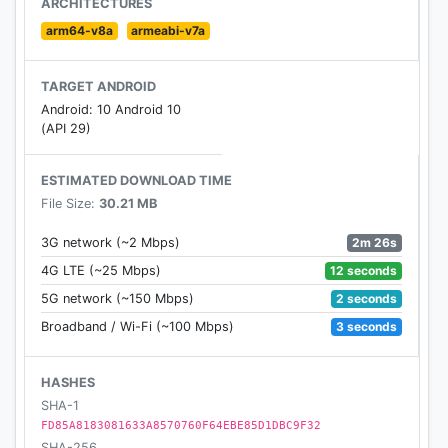
ARCHITECTURES
メできるシェア機能も便利に！ さらにＦフェスでは
arm64-v8a
armeabi-v7a
ブックマーク機能も新しく追加！ ずっととっておき
たいお気に入りの記事は保存できる♪
TARGET ANDROID
Android: 10 Android 10
●どんな作品があるの？
(API 29)
ネクストFなら公爵さまとの年の差LOVEから学園溺愛
逆ハーレムLOVEまで
ESTIMATED DOWNLOAD TIME
今読みたい胸キュンもドキドキもぜんぶある！
File Size:
30.21 MB
心に響くエッセイや、笑えるギャグも充実!!
2m 26s
3G network (~2 Mbps)
シリーズ累計130万部超！（紙・電子合計)
12 seconds
4G LTE (~25 Mbps)
[熱愛プリンスお兄ちゃんはキミが好き]青月まどか
2 seconds
5G network (~150 Mbps)
3 seconds
Broadband / Wi-Fi (~100 Mbps)
累計100万部超（紙・電子合計)のディランシア大陸シ
リーズ最新作！
[盗賊王のおしのび花嫁]神月凛
HASHES
SHA-1
他、大人気 豪華ラインナップ20作品以上が楽しめる!!
FD85A8183081633A8570760F64EBE85D1DBC9F32
SHA-256