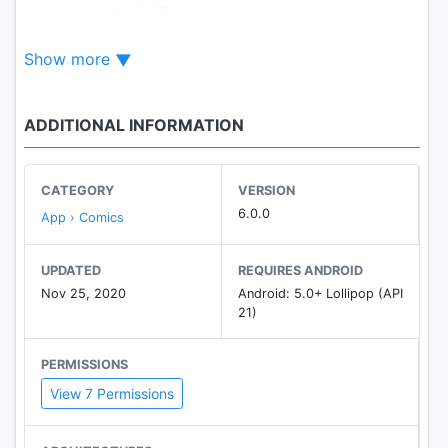
★リニューアルOPENしました★
・まんがの読みこみスピードUP！ サクサクカイテキ
Show more
に改善！
・もっと作品を読みたいあなたのために、最新話4エピ
ソードfreeにプラスして、先読みエピソードと全エピ
ADDITIONAL INFORMATION
ソードを追加!! 1000エピソード以上楽しめる♪
・冒頭freeのエピソードが1エピソードから4エピソー
ドに増量！
CATEGORY
VERSION
・待てば0円、コイン、ポイントで好きな作品がいつで
6.0.0
App › Comics
も読める！ 待てば0円は23時間で回復☆
・読者参加型の祭典、Fフェス拡大！ 限定記事やオリ
UPDATED
REQUIRES ANDROID
ジナルグッズプレゼント、オンラインサイン会などど
Nov 25, 2020
Android: 5.0+ Lollipop (API
こにいても参加できる企画を多数開催！
21)
・まんがが読めたりイベント・グッズに使えるFポイン
ト誕生！ Fポイントは、まんがを読む、アンケートに
PERMISSIONS
応募、ログインなどでもらえる、ネクストFで遊べば遊
View 7 Permissions
ぶほどたまるお得で便利なポイント♪
・推しを応援できるキュン！ボタン追加！ 気に入っ
た作品や楽しかった記事にキュン！ 友達にもオスス