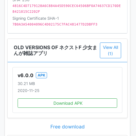
4816C4D7179128A6C884A45D590CEC64506BF0A74637CD170DE
連載作品
8421015C2202F
[熱愛プリンスお兄ちゃんはキミが好き]青月まどか
Signing Certificate SHA-1
[盗賊王のおしのび花嫁]神月凛
7B0A3A54004096C4D02175C7FAC481477D2DBFF3
[暴君ヴァーデルの花嫁 初夜編]松本帆加
[おじさま侯爵は恋するお年頃]飛鳥りな
[印伝さんと縁結び]小糸さよ
OLD VERSIONS OF ネクストF 少女ま
View All
[蛇神さまと贄の花姫]蓮水りく
んが雑誌アプリ
(1)
[黒龍さまの見習い花嫁]三月ゆか
[chicken or beef？]さぎり和紗
[少年王と恋の刻印]こうじま奈月
v6.0.0
APK
[日々草]戸田誠二
30.21 MB
[あひると24節気72候]サメマチオ
2020-11-25
他、大人気連載、盛りだくさん!!（2020年12月7日現
在）
Download APK
さらに新連載も続々開始中！ 1話完結の読みきり作品
もたっぷり配信中!!
人気作［大正ロマンチカ］［天に恋う］も読めるよ！
Free download