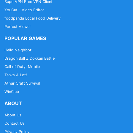
SuperVPN Free VPN Client
YouCut - Video Editor
foodpanda Local Food Delivery
Perfect Viewer
POPULAR GAMES
Hello Neighbor
Dragon Ball Z Dokkan Battle
Call of Duty: Mobile
Tanks A Lot!
Athar Craft Survival
WinClub
ABOUT
About Us
Contact Us
Privacy Policy