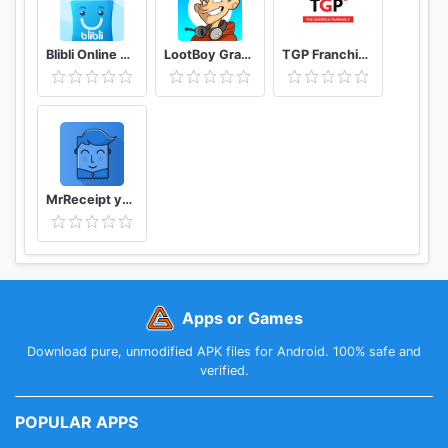
Blibli Online Mall
LootBoy Grab your loot
TGP Franchisee Portal
MrReceipt your receipts in one place
Apps or Games
Download pure, unmodified APK files for Android. 100% safe and
verified.
POPULAR APPS