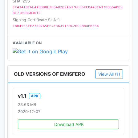
SHA-256
CC43410C6FAAB3DDE3D64D2B2A6376C86CCBA43C637DD55ABB9
BE71B9B60301C
Signing Certificate SHA-1
18D4565FE2760765EE4F36351B9C26CCB84EBE54
AVAILABLE ON
OLD VERSIONS OF EMISFERO
View All (1)
v1.1
APK
23.63 MB
2020-12-07
Download APK