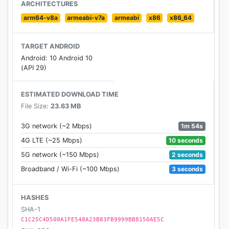
prodotti.
ARCHITECTURES
- utilizzare, per i punti vendita che offrono il
arm64-v8a
armeabi-v7a
armeabi
x86
x86_64
servizio, il comodissimo portale di spesa online con
consegna in negozio o a casa.
TARGET ANDROID
- ricevere pratiche notifiche che ti avviseranno e ti
Android: 10 Android 10
terranno sempre aggiornato su novità e nuovi
(API 29)
sconti.
ESTIMATED DOWNLOAD TIME
Emisfero app sarà presto aggiornata con servizi
File Size:
23.63 MB
sempre nuovi, così da supportare costantemente i
nostri Clienti.
1m 54s
3G network (~2 Mbps)
10 seconds
4G LTE (~25 Mbps)
2 seconds
5G network (~150 Mbps)
3 seconds
Broadband / Wi-Fi (~100 Mbps)
HASHES
SHA-1
C1C25C4D500A1FE548A23B83FB9999BB8150AE5C