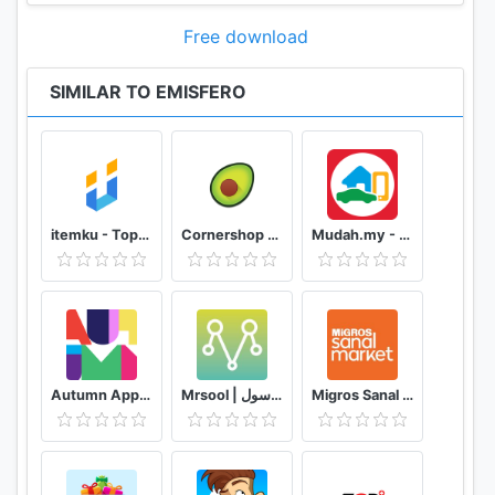
Free download
SIMILAR TO EMISFERO
itemku - Top-up Game Termurah se-Indonesia
Cornershop for Shoppers
Mudah.my - Find, Buy, Sell Preloved Items
Autumn App - Fashion & Home Decor
Mrsool | مرسول
Migros Sanal Market