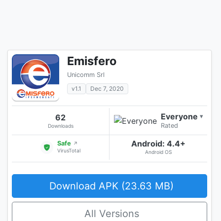
Emisfero
Unicomm Srl
v1.1
Dec 7, 2020
Everyone
62
▾
Rated
Downloads
Android: 4.4+
Safe
↗
VirusTotal
Android OS
Download APK (23.63 MB)
All Versions