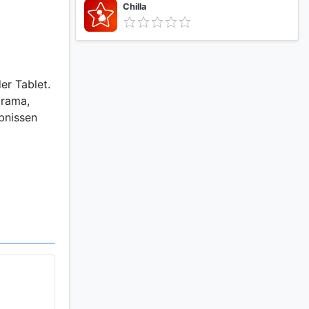
Chilla
er Tablet.
orama,
bnissen
tliche