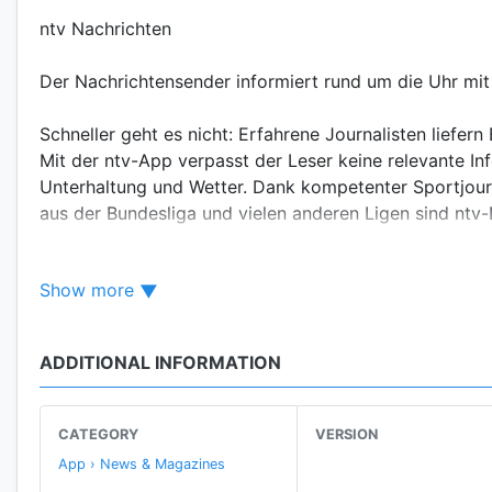
ntv Nachrichten
Der Nachrichtensender informiert rund um die Uhr mit 
Schneller geht es nicht: Erfahrene Journalisten liefe
Mit der ntv-App verpasst der Leser keine relevante In
Unterhaltung und Wetter. Dank kompetenter Sportjourn
aus der Bundesliga und vielen anderen Ligen sind ntv-L
Wer sich für das Geschehen an den Börsen interessier
Show more
Aktienkurse, Fonds, Rohstoffe und Devisenkurse sowie
✔ Kostenlos
ADDITIONAL INFORMATION
✔ Rund um die Uhr aktuell
✔ Seriös und unabhängig
✔ Optional werbefrei
CATEGORY
VERSION
✔ Breaking News (Eilmeldungen) per Push-Nachricht
App › News & Magazines
✔ Fußballticker mit Livedaten