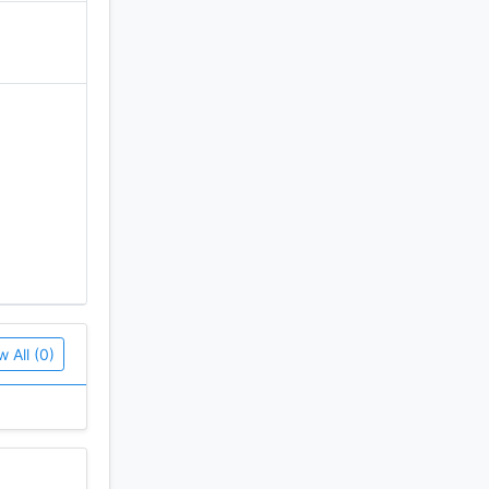
v zu den
w All (0)