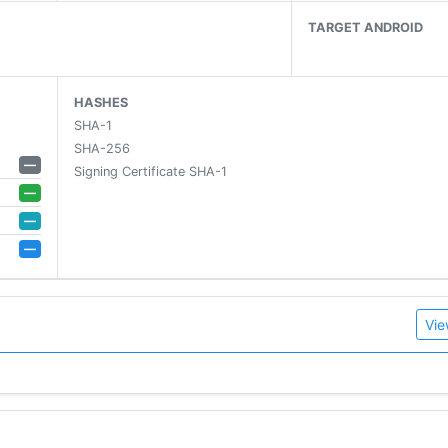
TARGET ANDROID
HASHES
tikeln
SHA-1
SHA-256
—
Signing Certificate SHA-1
—
—
 SYNC 3
—
: Bitte fügen Sie in den Einstellungen / Energiesparen n-t
Vie
 mit Eilmeldungen und Widget kommen.