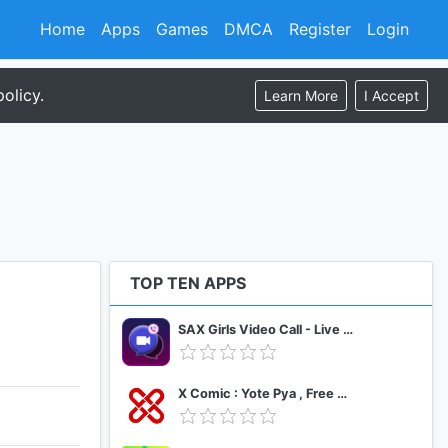
Home
Apps
Games
DMCA
Register
Login
olicy.
Learn More
I Accept
TOP TEN APPS
SAX Girls Video Call - Live Video Chat
X Comic : Yote Pya , Free MM Sub Comics