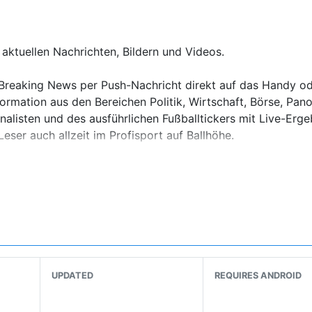
aktuellen Nachrichten, Bildern und Videos.
rn Breaking News per Push-Nachricht direkt auf das Handy od
formation aus den Bereichen Politik, Wirtschaft, Börse, Pan
alisten und des ausführlichen Fußballtickers mit Live-Erge
eser auch allzeit im Profisport auf Ballhöhe.
t, findet neben Dax, Dow, EuroStoxx, Gold, Euro und Öl säm
 Optionsscheine und Zertifikate.
UPDATED
REQUIRES ANDROID