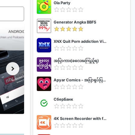
Ola Party
Generator Angka BBFS
XNX Quit Porn addiction Video Guide
အပြာကား(ခလေးမကြည့်ရ)
Apyar Comics - အပြာရုပ်ပြစာအုပ်များ
СберБанк
4K Screen Recorder with facecam and 1080p 120fps