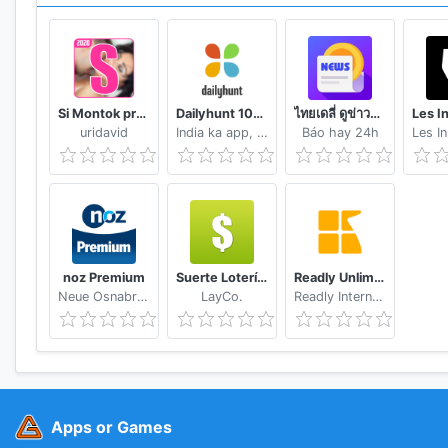
Ab Android 6:
✗ Kontakte: Check, ob ein autorisiertes Google-Konto
✗ Standort: Um ortsbezogene Daten wie z.B. den pas
✗ Speicher: Für Download-to-Go. Mit dieser Funktion 
lesen.
Si Montok premium vpn +18 guide
Dailyhunt 100% Indian App for News & Videos
ไทยเดลี่ ดูข่าวดูวิดีโอสร้างรายได้
uridavid
India ka app, India ke liye!
Báo hay 24h
Bis Android 5.1:
✗ In App-Käufe: Um zu erkennen, ob "werbefrei" abon
✗ Standort: Um ortsbezogene Daten wie z.B. den pas
✗ Fotos/Medien/Dateien: Diese Daten werden für Down
Ihrem Gerät speichern und im Offline-Modus lesen.
noz Premium
Suerte Lotería Resultado de la Lotería de Panamá
Readly Unlimited Magazine Reading
✗ WLAN-Verbindungsinformationen: Um die Video-Qual
Neue Osnabruecker Zeitung
LayCo.
Readly International
✗ Vollständiger Internetzugriff: Um Ihnen Nachrichte
Internet laden.
✗ Netzwerkstatus: Um die Video-Qualität an Ihre Ver
✗ Standby Modus verhindern: Ist für das Verarbeiten 
einen Blackout beim Abspielen von Videos auf einigen
✗ Pairing mit Bluetooth-Geräten: Für die Anbindung 
Apps or Games