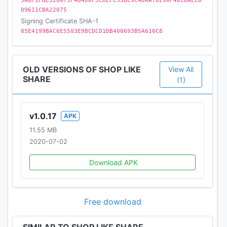
5A8F1FBE328675F464D8F5CBEFC35BE9C48AA78290F402BAEE8
09611CBA22075
Signing Certificate SHA-1
85E4199BAC6E5503E9BCDCD1DB400693B5A610C8
OLD VERSIONS OF SHOP LIKE
View All
SHARE
(1)
v1.0.17
APK
11.55 MB
2020-07-02
Download APK
Free download