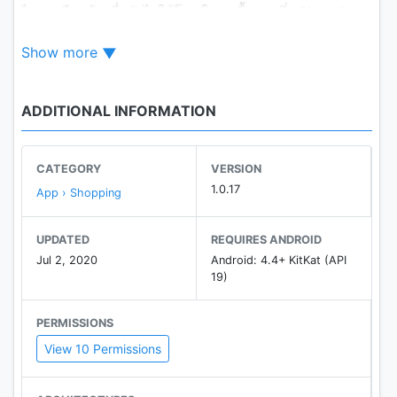
ไหน หรือสร้างสื่อยังไงให้โดนใจคนซื้อ .... ซึ่ง Shop like
share ก็คือระบบการตลาดที่อยู่ในรูปแบบต่างๆทั้งใน
Show more
ออนไลน์อย่างเช่นเว็บไซต์ / แอ็บพลิเคชั่น / โซเชียลมีเดีย
ที่เปิดได้ทั้งในคอมพิวเตอร์ หรือในมือถือรวมทั้งแท็ปเล็ต
และในรูปแบบของออฟไลน์ นั่นคือการซื้อสินค้าเอาไว้
ADDITIONAL INFORMATION
แล้วนำไปขายให้กับคนอื่นๆ ตามหน้าร้านของตัวเอง
นั่นเอง
ดังนั้น Shop like share จึงเป็นผู้ช่วยและสร้างโอกาสใน
CATEGORY
VERSION
การหารายได้ให้คุณได้มากกว่าแค่แหล่งช็อปปิ้ง
1.0.17
App › Shopping
และหากคุณเป็นผู้ประกอบการหรือเจ้าของผลิตภัณฑ์ เมื่อ
UPDATED
REQUIRES ANDROID
มาร่วมงานกับ ช็อปไลค์แชร์แล้ว เราจะช่วยสร้างโอกาส /
Jul 2, 2020
Android: 4.4+ KitKat (API
เพิ่มช่องทาง / ส่งเสริมการขาย Shop like share พร้อมจะ
19)
เป็นที่ปรึกษาทางด้านการตลาด และสร้างเว็ปที่เสมือนหน้า
ร้านให้
PERMISSIONS
รวมทั้งยังช่วยสนับสนุนสื่อในโลกออนไลน์ และที่สำคัญ
View 10 Permissions
เรามีตัวแทนจำหน่ายเตรียมไว้ให้คุณพร้อมที่จะขายสินค้า
อย่างครบวงจร