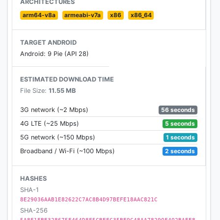
ARCHITECTURES
สำหรับตัวแทนจำหน่าย ที่เพิ่มขึ้นเรื่อยๆนั่น ก็สามารถหยิบ
arm64-v8a
armeabi-v7a
x86
x86_64
จับสินค้าต่างๆ ที่มีขายใน Shop like share ไปขายเพื่อ
สร้างรายได้ โดยใช้การบอกต่อ หรือใช้สื่อต่างๆที่ทางเรา
TARGET ANDROID
ผลิตให้ เพื่อส่งเสริมและช่วยในการปิดการขายง่ายยิ่งขึ้น
Android: 9 Pie (API 28)
ยิ่งแชร์ก็ยิ่งมีรายได้เพิ่มขึ้น ที่สำคัญสินค้าที่ขายนั้น เราคัด
แล้วคัดอีก เป็นสินค้าที่มีคุณภาพที่เราเลือกสรรมาแล้ว
ESTIMATED DOWNLOAD TIME
File Size:
11.55 MB
56 seconds
3G network (~2 Mbps)
5 seconds
4G LTE (~25 Mbps)
1 seconds
5G network (~150 Mbps)
2 seconds
Broadband / Wi-Fi (~100 Mbps)
HASHES
SHA-1
8E29036AAB1E82622C7AC8B4D97BEFE18AAC821C
SHA-256