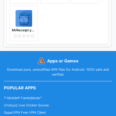
MrReceipt your receipts in one place
Apps or Games
Download pure, unmodified APK files for Android. 100% safe and
verified.
POPULAR APPS
T-Mobile® FamilyMode™
Cricbuzz Live Cricket Scores
SuperVPN Free VPN Client