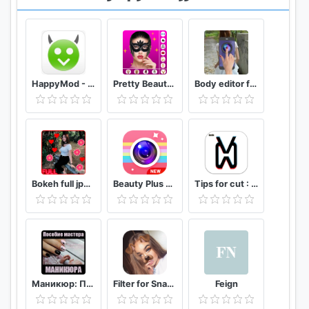
HappyMod - Happy Apps Guide
Pretty Beauty Makeup - Selfie Editor Beauty Camera
Body editor for girls - Full body scanner camera
Bokeh full jpg offline 2020
Beauty Plus Camera - Selfie Makeup
Tips for cut : Cap Video editor
Маникюр: Пособие мастера маникюра
Filter for Snapchat
Feign