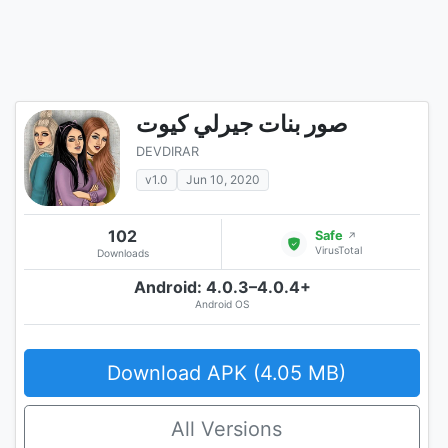
صور بنات جيرلي كيوت
DEVDIRAR
v1.0
Jun 10, 2020
102
Safe
↗
VirusTotal
Downloads
Android: 4.0.3–4.0.4+
Android OS
Download APK (4.05 MB)
All Versions