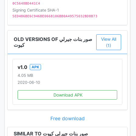
0C5648BD441C4
Signing Certificate SHA-1
5ED486BE6C946BE0668106BB0A49575032BD8B73
OLD VERSIONS OF صور بنات جيرلي
View All
كيوت
(1)
v1.0
APK
4.05 MB
2020-06-10
Download APK
Free download
SIMILAR TO صور بنات جيرلي كيوت