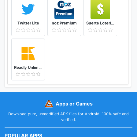
Twitter Lite
noz Premium
Suerte Lotería Resultado de la Lotería de Panamá
Readly Unlimited Magazine Reading
Apps or Games
Download pure, unmodified APK files for Android. 100% safe and
verified.
POPULAR APPS