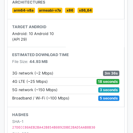
健康：拆解健康謬誤，簡介常見病、都市病等資訊。
ARCHITECTURES
arm64-v8a
armeabi-v7a
x86
x86_64
旅遊：為您搜羅世界各地最新機票、酒店等旅遊情報、
優惠。
TARGET ANDROID
Android: 10 Android 10
此外，亦覆蓋寵物、音樂、女生穿搭、職場、哲學、文
(API 29)
化等豐富內容。
ESTIMATED DOWNLOAD TIME
【 其他生活服務 】
File Size:
44.93 MB
《香港01》提供自訂個人化內容，主頁可按您挑選的閱
3m 36s
3G network (~2 Mbps)
讀喜好推薦內容，讓您一 App 輕鬆掌握各類型活動、即
18 seconds
4G LTE (~25 Mbps)
時天氣和交通等資訊：
3 seconds
5G network (~150 Mbps)
5 seconds
Broadband / Wi-Fi (~100 Mbps)
會員專區：註冊成為01會員，尊享驚喜優惠及獨家活
動。
HASHES
e肚仔 | 飲食平台：致力提供多元化飲食服務，包括外賣
SHA-1
自取、外賣送遞、節慶跨區送遞，現時平台上已有逾
27DECC80AEB2BA42B854B0892DBE2BAD5AAB8B30