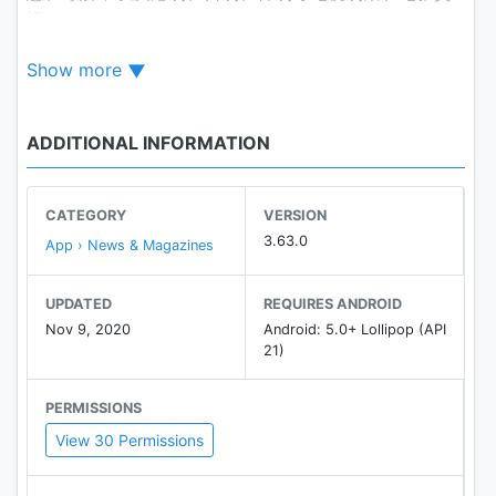
訊。
Show more
體育新聞報道包括足球、NBA 籃球比賽、國際馬拉松等
消息，更有運動員訪問、行山路線、武術競技等內容。
ADDITIONAL INFORMATION
【 多元化生活頻道 】
hashTECH 科技玩物：最新科技產品開箱實測，第一手
CATEGORY
VERSION
報導蘋果 (Apple) 及 Google 產品發佈，手機、電腦等
3.63.0
App › News & Magazines
周邊產品介紹，App 程式實用教學，更會分享多個手遊
或其他熱門遊戲攻略。
UPDATED
REQUIRES ANDROID
Nov 9, 2020
Android: 5.0+ Lollipop (API
飲食：影片示範多種家常菜式、湯水、甜品，附加詳盡
21)
食譜，還有本地美食及餐廳推介。
PERMISSIONS
親子：入學面試攻略，提供工作紙等教材下載，搜集假
View 30 Permissions
日親子活動資訊，同時也照顧到兒童心理發展。