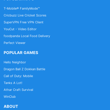
T-Mobile® FamilyMode™
Cricbuzz Live Cricket Scores
SuperVPN Free VPN Client
YouCut - Video Editor
foodpanda Local Food Delivery
Perfect Viewer
POPULAR GAMES
Hello Neighbor
Dragon Ball Z Dokkan Battle
Call of Duty: Mobile
Tanks A Lot!
Athar Craft Survival
WinClub
ABOUT