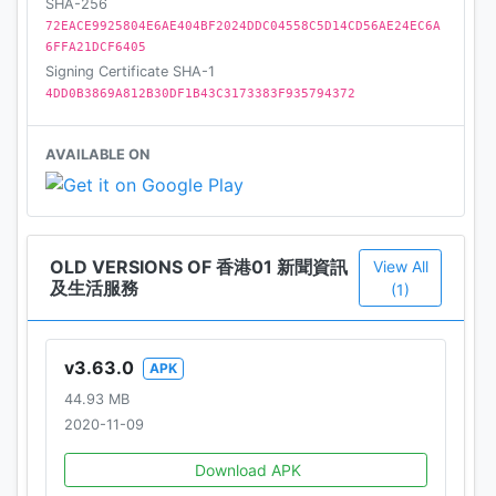
SHA-256
1,800 間餐廳，讓您輕鬆將美食帶返屋企！全新
72EACE9925804E6AE404BF2024DDC04558C5D14CD56AE24EC6A
「Deluxe」優質食品網購專頁，為您搜羅來自世界各地
6FFA21DCF6405
的優質食品，並提供免運費送遞服務，讓您盡情享受生
Signing Certificate SHA-1
活，食出滋味。
4DD0B3869A812B30DF1B43C3173383F935794372
01空間：致力為香港人提供方便、快捷、優惠的多元化
AVAILABLE ON
活動資訊及購票服務，包括網上講座、工作坊等等，塑
造屬於您的個人活動空間，綻放生活無限。
醫師 Easy：全面的健康服務及資訊平台，致力為大眾提
OLD VERSIONS OF 香港01 新聞資訊
View All
供預防疾病和健康資訊。「醫師 Easy」積極尋訪不同醫
及生活服務
(1)
生、健康專家及行業領袖，分享健康資訊心得，努力為
大眾健康把關。
v3.63.0
APK
一網打盡：結合多間商戶為您帶來一站式網購體驗，提
44.93 MB
供品牌產品優惠，海外及本地網購資訊，於指定商戶購
2020-11-09
物，更可額外賺取「01積分」，兌換各種現金券或家品
電器，體驗積分當現金使的網購樂趣！
Download APK