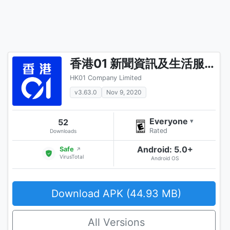
香港01 新聞資訊及生活服務
HK01 Company Limited
v3.63.0
Nov 9, 2020
Everyone
52
▾
Rated
Downloads
Android: 5.0+
Safe
↗
VirusTotal
Android OS
Download APK (44.93 MB)
All Versions