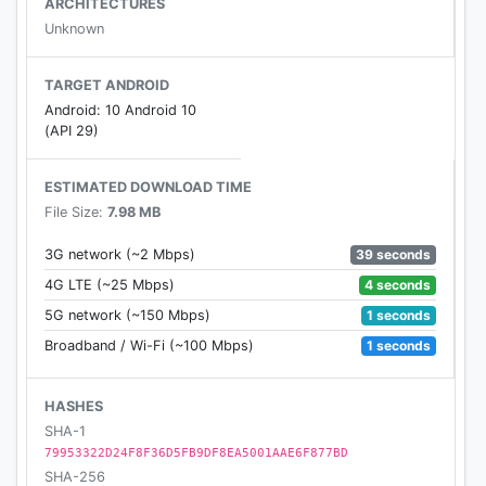
ARCHITECTURES
Unknown
Detaillierte Vorhersage zum aktuellen
Wetterzustand
⛅️
TARGET ANDROID
✅ Passendes Wettersymbol
Android: 10 Android 10
✅ Aktuelle Temperatur
(API 29)
✅ Gefühlte Temperatur
✅ Nacht-Temperatur
ESTIMATED DOWNLOAD TIME
✅ Luftdruck in hPA
File Size:
7.98 MB
✅ Luftfeuchtigkeit in %
✅ Temperaturverlauf mit Wettersymbolen und
39 seconds
3G network (~2 Mbps)
Niederschlagsmenge als Diagramm
4 seconds
4G LTE (~25 Mbps)
✅ Angabe zum Sonnenaufgang sowie
1 seconds
5G network (~150 Mbps)
Sonnenuntergang
1 seconds
Broadband / Wi-Fi (~100 Mbps)
Stündliche Wettervorhersagen für bis zu 14 Tage in
HASHES
die Zukunft
SHA-1
Für jede Stunde, Angabe von:
79953322D24F8F36D5FB9DF8EA5001AAE6F877BD
⛅️ Passendes Wettersymbol
SHA-256