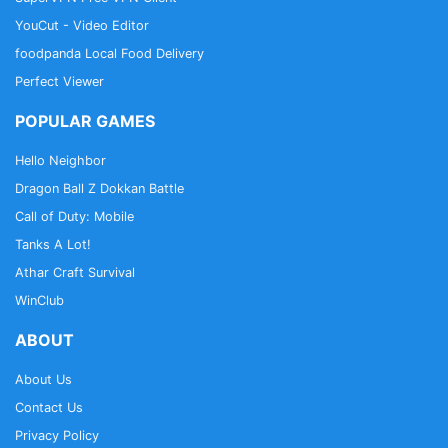
Wetterfotos senden
📩
YouCut - Video Editor
Möglichkeit zum Senden von Wetterfotos.
Mit etwas Glück zeigen wir dein Foto in unserem
foodpanda Local Food Delivery
YouTube Video!
Perfect Viewer
POPULAR GAMES
Jetzt kostenlos downloaden und immer
topinformiert sein!
Hello Neighbor
Dragon Ball Z Dokkan Battle
Für Verbesserungsvorschläge sowie
Call of Duty: Mobile
Feedbackanregungen gerne ein Kommentar hier im
Playstore hinterlassen.
Tanks A Lot!
Wir gehen alle Kommentare durch und beantworten
Athar Craft Survival
auch eure Fragen.
WinClub
ABOUT
Euer Wetter.net Team👍👍🎆🤯🙍‍♂️✔️☑️✅🌨☁️⛅️
🌨🌧🌦🌥🌤⛅️☀️
About Us
Contact Us
Privacy Policy