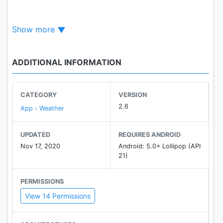
☔️ Topaktuell: Alle 5 Minuten neue
Regenradarberechnungen!
Show more
- Wetter-Widget
✔️ Alles Wichtige auf einen Blick!
- Pollenflug (für DACH)
ADDITIONAL INFORMATION
🌫 Für Allergiker!
- Biowetter (für DACH)
🙍‍♂️ Für Wetterfeinfühlige!
CATEGORY
VERSION
- Wetternews und Wettervideos
2.6
App › Weather
⛅️ Täglich neu aus unserer Wetterredaktion und
Studio
UPDATED
REQUIRES ANDROID
Nov 17, 2020
Android: 5.0+ Lollipop (API
Die Highlights im Detail:
21)
Große Städteauswahl + Schnellauswahl ✔️
PERMISSIONS
View 14 Permissions
Es sind Städte weltweit verfügbar! Zudem können
Sie einfach und schnell zwischen den Städten
wechseln.