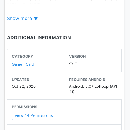
매일 누려보세요~
Show more
✔ 머니 걱정은 No~ 두둑히 쏟아지는 게임머니
매일 새로운 퀘스트와 이벤트로 게임만 해도 쌓이는 지
갑!!
ADDITIONAL INFORMATION
1등 맞고 피망 뉴맞고와 함께 사용하는 머니와 구슬!!
✔ 밋밋한 싱글게임은 그만!
CATEGORY
VERSION
실제 유저들과 즐기는 실시간 대전게임!
49.0
Game › Card
친구와 직접 대결할 수 있는 친구대전 채널까지 피망섯
다에서는 모두 오케이!
UPDATED
REQUIRES ANDROID
Oct 22, 2020
Android: 5.0+ Lollipop (API
✔ 초보자여도 걱정은 뎃츠노노~!
21)
한눈에 쏘옥~들어오는 족보네비게이션으로 당당하고
배짱있게 즐길 수 있으니까 만사 오케이!
PERMISSIONS
View 14 Permissions
■
알림
1. 본 게임은 청소년 이용불가 등급으로 18세 미만의 청