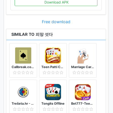
[공식 홈페이지] http://smart.pmang.com
Download APK
[모바일 웹] http://m.pmang.com
[공식 페이스북]
https://www.facebook.com/Pmanggame
Free download
----
SIMILAR TO 피망 섯다
언제 어디서나 스마트한 즐거움, 네오위즈가 만들어갑
니다.
© NEOWIZ All rights reserved.
게임물 등급분류번호 :
피망 섯다 최초심의 2014.09.04 (제 CC-OM-140904-
Callbreak.com - Card game
Teen Patti Cash
Marriage Card Game
001호)
상용화 심의 2016.05.20 (제 CC-OM-160519-010호)
Trešeta.hr - Trešeta i briškula online
Tongits Offline
Bet777-TeenPatti