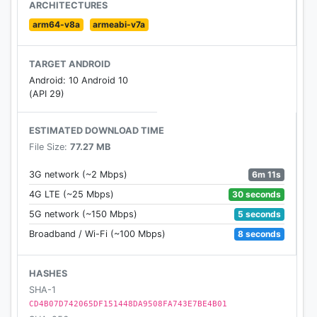
소년은 이용할 수 없습니다.
ARCHITECTURES
2. 본 게임은 피망 계정을 그대로 사용하실 수 있으며,
arm64-v8a
armeabi-v7a
“모바일 피망 뉴맞고”와 게임머니, 구슬을 동시에 사용
합니다.
TARGET ANDROID
3. 임시계정(USER 숫자로 이루어진 계정)을 사용할 경
Android: 10 Android 10
우에는 게임오류/기기 초기화/기기 변경 시 데이트를 복
(API 29)
구할 수 없습니다.
4. 게임문의는 게임 내 [설정>고객센터>1:1문의]로 부탁
ESTIMATED DOWNLOAD TIME
드립니다.
File Size:
77.27 MB
5. 구글 플레이 스토어에서 '피망 섯다' 앱의 다운로드
오류가 발생할 경우 아래의 가이드라인을 따라 주시기
6m 11s
3G network (~2 Mbps)
바랍니다.
30 seconds
4G LTE (~25 Mbps)
1) 핸드폰의 '설정' 어플리케이션으로 들어가, '애플리케
5 seconds
5G network (~150 Mbps)
이션 관리자'를 선택한다.
8 seconds
Broadband / Wi-Fi (~100 Mbps)
2) '애플리케이션 관리자' 내의 'Google Play 스토어'를
선택하고, '캐시 삭제'를 누른다.
3) 'Google Play 스토어' 앱을 껐다 키고, 다운로드를 다
HASHES
시 진행한다.
SHA-1
CD4B07D742065DF151448DA9508FA743E7BE4B01