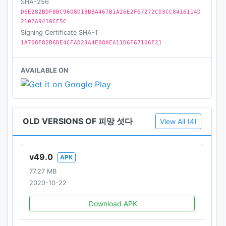
SHA-256
* 주의: 구글 성인인증시 공란없이 생년월일, 성별, 휴대
D6E282BDF8BC9608D18BBA467B1A26E2F67272C03CC8416114D
폰 번호 다 입력하셔야 정상적으로 진행이 가능합니다.
2102A9410CF5C
Signing Certificate SHA-1
[필수권한]
1A708F82B6DE4CFAD23A4E08AEA11D6F67106F21
1. 주소록
- 게임 이용시 구글 계정을 확인하기 위하여 필요한 권
AVAILABLE ON
한입니다.
- 휴대전화에 저장된 주소록을 기반으로 친구 초대 목록
을 불러오기 위한 권한이며, 이 외 다른 용도로는 사용하
지 않으니 안심하시기 바랍니다.
OLD VERSIONS OF 피망 섯다
View All (4)
2. 통화(휴대전화 상태)
- 게임실행 중 전화통화, 홈버튼을 통한 게임전환 시 게
v49.0
APK
임상태를 유지하기 위하여, 사용하시는 기기의 상태 값
77.27 MB
을 확인하는 권한입니다.
2020-10-22
3. 저장공간(사진,미디어,파일)
Download APK
- 게임을 설치하거나 게임 데이터를 저장하고 읽어오기
위해 사용하는 권한 입니다.