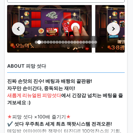
ABOUT 피망 섯다
진짜 손맛의 진수! 베팅과 배짱의 끝판왕!
자꾸만 손이간다, 중독되는 재미!
새롭게 리뉴얼된 피망섯다
에서 긴장감 넘치는 베팅을 즐
겨보세요 :)
★
피망 섯다 ×100배 즐기기
★
✔ 섯다 우주최초 세계 최초 잭팟시스템 전격오픈!
매일밤 어마어마한 잭팟이 터진다!! 100억찬스의 기회,