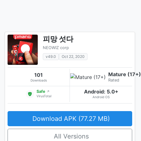
피망 섯다
NEOWIZ corp
v49.0
Oct 22, 2020
Mature (17+)
101
Rated
Downloads
Android: 5.0+
Safe
↗
VirusTotal
Android OS
Download APK (77.27 MB)
All Versions