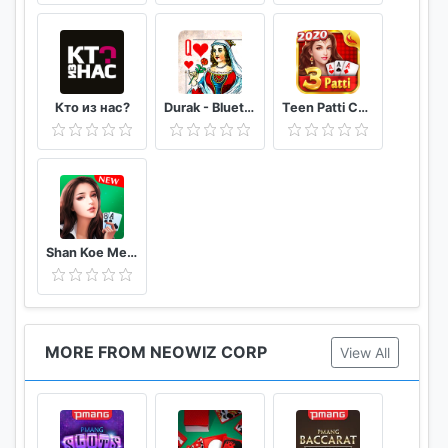
Кто из нас?
Durak - Bluetooth
Teen Patti Comfun-Indian 3 Patti Card Game Online
Shan Koe Mee - Sea Club
MORE FROM NEOWIZ CORP
View All