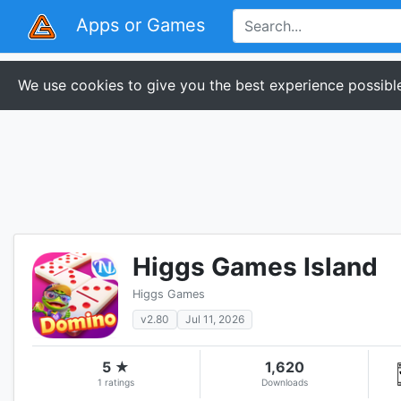
Apps or Games
We use cookies to give you the best experience possible
Higgs Games Island
Higgs Games
v2.80
Jul 11, 2026
5 ★
1,620
1 ratings
Downloads