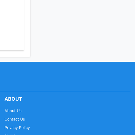
ABOUT
About Us
Contact Us
Privacy Policy