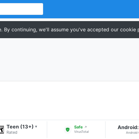
. By continuing, we'll assume you've accepted our cookie p
Teen (13+)
Android:
▾
Safe
↗
VirusTotal
Rated
Android