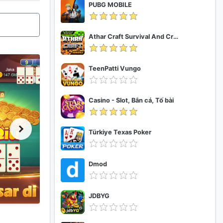
PUBG MOBILE
Athar Craft Survival And Creative
TeenPatti Vungo
Casino - Slot, Bắn cá, Tố bài
Türkiye Texas Poker
Dmod
JDBYG