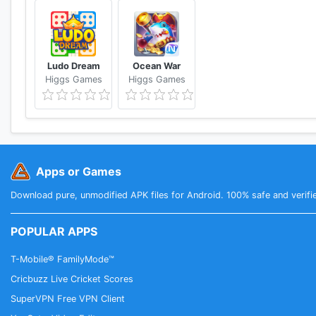
Ludo Dream
Ocean War
Higgs Games
Higgs Games
Apps or Games
Download pure, unmodified APK files for Android. 100% safe and verifi
POPULAR APPS
T-Mobile® FamilyMode™
Cricbuzz Live Cricket Scores
SuperVPN Free VPN Client