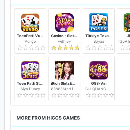
TeenPatti Vungo
Casino - Slot, Bắn cá, Tố bài
Türkiye Texas Poker
J
Vungo
withjoy
Boyaa
Teen Patti Star - Online teen patti cards game
iRich Slots&Games
G88-Vin
Siya Dubey
88888StarLight
BUI QUANG TRUONG
MORE FROM HIGGS GAMES