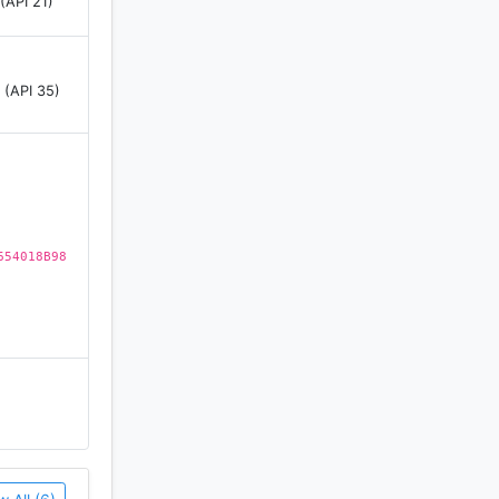
(API 21)
 (API 35)
654018B98