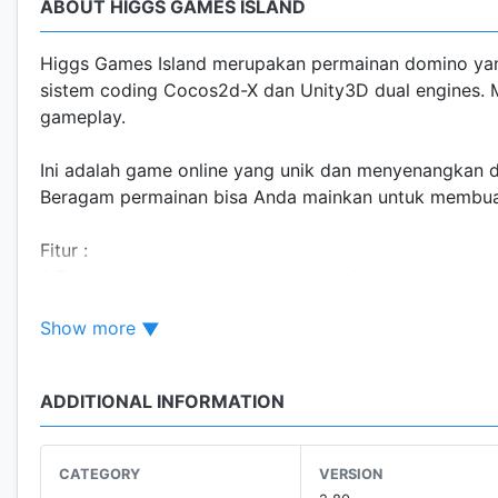
ABOUT HIGGS GAMES ISLAND
Higgs Games Island merupakan permainan domino yang b
sistem coding Cocos2d-X dan Unity3D dual engines. M
gameplay.
Ini adalah game online yang unik dan menyenangkan 
Beragam permainan bisa Anda mainkan untuk membua
Fitur :
1. Desain antarmuka yang menawan dan modern memb
2. Fitur VIP yang lengkap dan nikmati hak istimewa!
Show more
3. Sistem Dekorasi dengan bingkai avatar menarik da
4. Emoticon game yang lucu dan fitur interaktif.
5. Game santai yang menarik: Ludo, Wood, Jagoan Ay
ADDITIONAL INFORMATION
Jika Anda memiliki pertanyaan atau saran tentang perm
higgsofficial@higgsgames.com
CATEGORY
VERSION