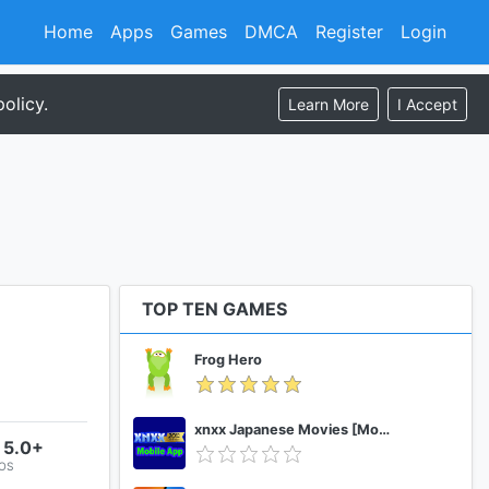
Home
Apps
Games
DMCA
Register
Login
olicy.
Learn More
I Accept
TOP TEN GAMES
Frog Hero
xnxx Japanese Movies [Mobile App]
 5.0+
 OS