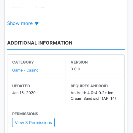
■強制フラグ対応！
強制フラグアイテム等を使用することで、好きなタイ
Show more
ミングで指定された小役を入れることができます！
■スタート券対応！
スタート券アイテムを使用することで、ボーナス中や
ADDITIONAL INFORMATION
特殊モードからゲームを開始できます！
■■777TOWN mobileのご案内■■
CATEGORY
VERSION
GooglePlayでのパチスロ、パチンコアプリ配信数
3.0.0
Game › Casino
No.1！多数メーカーのパチンコパチスロアプリが遊び
放題！
UPDATED
REQUIRES ANDROID
スタート券で好きな状態からプレイしたり、強制フラ
Jan 16, 2020
Android: 4.0–4.0.2+ Ice
グを入れたり、オートプレイをしたり、アプリならで
Cream Sandwich (API 14)
はの遊び方もできる！
さらに、ウェイトカット、オートプレイといった快適
PERMISSIONS
機能も使い放題！
View 3 Permissions
月額1,100円(税込)で配信中のすべてのパチスロ・パチ