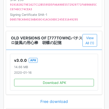
9191828279E1627C12B5595D5FA6A90E5572929771FA890605C
ってもアプリによっては動作が遅いなどプレイに若干
C0740CC74CEA3
の難がある場合もございます。
Signing Certificate SHA-1
○ゲームデータは大容量のため、ダウンロードに時間
D0857BCA9A923ABA50C41ACA30DC245E31649295
がかかります。ダウンロードの際はWi-Fi等の高速回線
をご利用頂くことを強くお勧めいたします。
○端末にインストールされている他のアプリの影響に
OLD VERSIONS OF [777TOWN]パチス
View
より、アプリが動作しない場合がございます。事前に
ロ旋風の用心棒 胡蝶の記憶
All (1)
体験版をご利用いただき、必ず動作をご確認くださ
い。
○強制終了などが発生する場合には、端末の再起動や
v3.0.0
APK
ソフトウェアアップデートが最新に更新されている事
14.66 MB
をご確認ください。
2020-01-16
○動作確認端末であっても機能性能の特性上、画面の
タッチとアプリの動作にズレがある場合があり、リー
Download APK
ルストップ時に若干の遅れなどの症状が出てしまう場
合がございます。予めご了承ください。
Free download
○サポートの対応時間