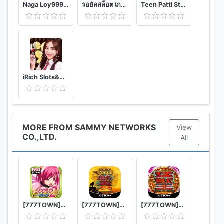
Naga Loy999-Khmer Card Games
รอยัลสล็อต เกมยิงปลา บาคาร่า เกมตู้ครบวงจร
Teen Patti Star - Online teen patti cards game
iRich Slots&Games
MORE FROM SAMMY NETWORKS
View
CO.,LTD.
All
[777TOWN]シンデレラブレイド2
[777TOWN]ぱちんこCR神獣王2
[777TOWN]パチスロ猛獣王 王者の咆哮