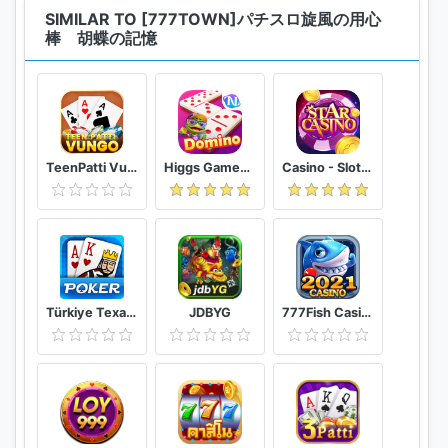
平日(土日祝休、年末年始、夏期休暇を除く）
SIMILAR TO [777TOWN]パチスロ旋風の用心
10:00～12:00
棒 胡蝶の記憶
13:00～18:00
詳しい情報は、777TOWN mobileアプリに記載してい
ますので、そちらも合わせてご覧ください。
TeenPatti Vungo
Higgs Games Island
Casino - Slot, Bắn cá, Tố bài
※「配信アプリ数No.1！」についてはGoogleplaystore
上提供しているパチンコ・パチスロサービスのアプリ
配信数を集計し、比較したものになります。
※本アプリをはじめパチスロ・パチンコアプリをプレイ
するには777TOWN mobileアプリが必要です。
※本アプリケーションは、日本国内のみ販売していま
Türkiye Texas Poker
JDBYG
777Fish Casino: Cash Frenzy Slots 888Casino Games
す。
©Sammy ©RODEO