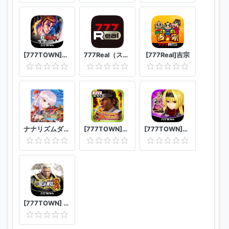
[777TOWN]CR真・花の慶次
777Real（スリーセブンリアル）
[777Real]吉宗
ナナリズムダッシュ
[777TOWN]パチスロバーチャファイター
[777TOWN]戦国乙女2～深淵に輝く気高き将星～
[777TOWN] P真・北斗無双 第3章