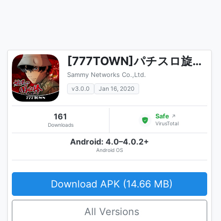
[777TOWN]パチスロ旋風の用心棒 胡蝶の記憶
Sammy Networks Co.,Ltd.
v3.0.0
Jan 16, 2020
161
Safe
↗
VirusTotal
Downloads
Android: 4.0–4.0.2+
Android OS
Download APK (14.66 MB)
All Versions