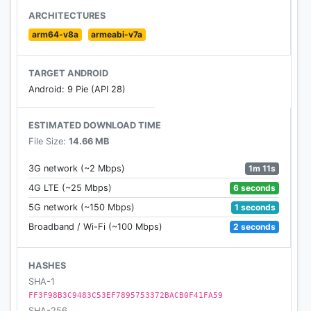
ンコアプリが遊び放題。
ARCHITECTURES
体験版も用意しているので、まずは気軽にダウンロー
arm64-v8a
armeabi-v7a
ドしてみよう！
TARGET ANDROID
【動作確認端末】
Android: 9 Pie (API 28)
動作確認端末はこちらのリンクからご覧ください。
https://777town-sp.net/gameapp/getDeviceList?
ESTIMATED DOWNLOAD TIME
machine_id=51
File Size:
14.66 MB
【アプリがダウンロードできない方へ】
1m 11s
3G network (~2 Mbps)
以下を確認して再度ダウンロードをお試しください
6 seconds
4G LTE (~25 Mbps)
･端末の容量に十分な空きがあるかご確認ください
1 seconds
5G network (~150 Mbps)
･ダウンロード開始時に『wifi使用時にのみダウンロー
ド』にチェックが入っている場合、外してからダウン
2 seconds
Broadband / Wi-Fi (~100 Mbps)
ロードをお試しください
HASHES
【アプリの動作に関して】
SHA-1
○当アプリは高いクオリティを実現するため、端末に
FF3F98B3C9483C53EF7895753372BACB0F41FA59
高い性能を要求します。したがって動作確認端末であ
SHA-256