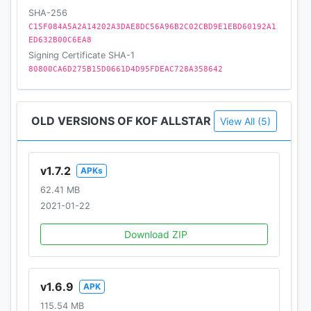
SHA-256
[必須環境]
C15F084A5A2A14202A3DAE8DC56A96B2C02CBD9E1EBD60192A1
RAM 2GB以上搭載のスマートフォン及びタブレット端
ED632B00C6EA8
末
Signing Certificate SHA-1
80800CA6D275B15D0661D4D95FDEAC728A358642
＊必須環境を満たしていない機種については動作が不
安定な場合があります。
＊一部の機種に関しては、必須環境を満たしていても
OLD VERSIONS OF KOF ALLSTAR
動作しない場合があります。
View All (5)
＊ゲームプレイ中に動作が重くなってしまう場合、端
末の再起動及び、
v1.7.2
ゲーム内[オプション]よりグラフィックの設定をおこな
APKs
って頂けますと幸いです。
62.41 MB
設定方法:ゲーム内[ロビー]>>[その他]>>[オプショ
2021-01-22
ン]>>[グラフィック]にて設定の変更を行えます。
Download ZIP
[利用規約]
v1.6.9
APK
http://help.netmarble.com/policy/terms_of_service.a
sp?locale=ja_inc
115.54 MB