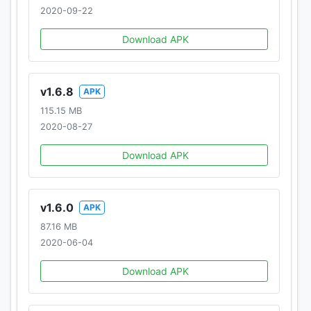
2020-09-22
[プライバシーポリシー]
Download APK
http://help.netmarble.com/policy/privacy_policy.asp
?locale=ja_inc
v1.6.8
APK
©SNK CORPORATION ALL RIGHTS RESERVED.
©Netmarble Corp. & Netmarble Neo Inc. 2018 ALL
115.15 MB
RIGHT RESERVED.
2020-08-27
Download APK
v1.6.0
APK
87.16 MB
2020-06-04
Download APK