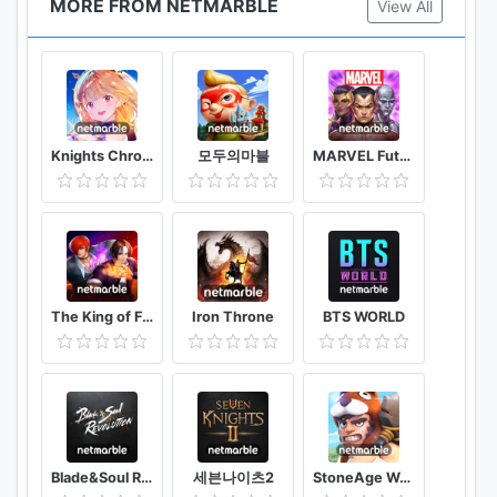
MORE FROM NETMARBLE
View All
Knights Chronicle
모두의마블
MARVEL Future Fight
The King of Fighters ALLSTAR
Iron Throne
BTS WORLD
Blade&Soul Revolution
세븐나이츠2
StoneAge World