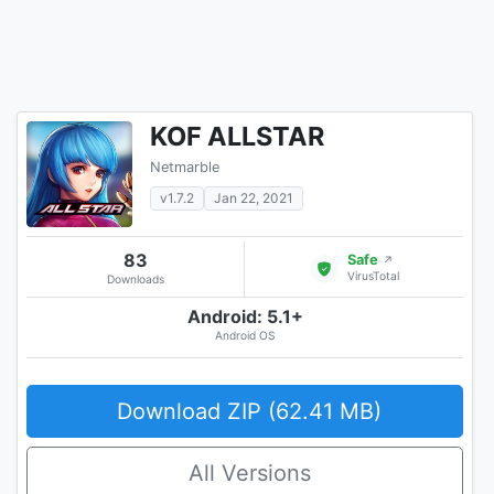
KOF ALLSTAR
Netmarble
v1.7.2
Jan 22, 2021
83
Safe
↗
VirusTotal
Downloads
Android: 5.1+
Android OS
Download ZIP (62.41 MB)
All Versions