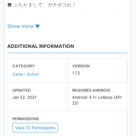
■ ぶちかまして、ガチボコれ！
名作格闘ゲーム『THE KING OF FIGHTERS』が、超爽
快アクションRPGで登場！
Show more
練習ゼロでド派手な必殺技を楽しめる！スマホの直感
操作で、爽快コンボを決めろ！
ADDITIONAL INFORMATION
■ KOF歴代ファイターが大集結！
KOFシリーズの垣根を超えた、ファイター達の夢の競
演！
CATEGORY
VERSION
オロチ、ルガール、ゲーニッツなどの歴代ボスだけで
1.7.2
Game › Action
チームを作ることもできる！
ファイターはアップデートで次々と追加予定！キミだ
UPDATED
REQUIRES ANDROID
けのドリームチームを生み出せ！
Jan 22, 2021
Android: 5.1+ Lollipop (API
22)
■ 強力なボスに立ち向かえ！
KOF ALLSTARでしか会えないオリジナルボスが登場！
PERMISSIONS
これまでのKOFでは味わえなかったボス攻略の楽し
View 10 Permissions
さ！
様々なパターンを活用して強力なボスに打ち勝て！