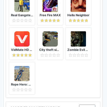
Real Gangster Crime
Free Fire MAX
Hello Neighbor
VidMate HD Video Downloader & Live TV
City theft simulator
Zombie Evil Kill 2 Dead Horror FPS
Rope Hero: Vice Town