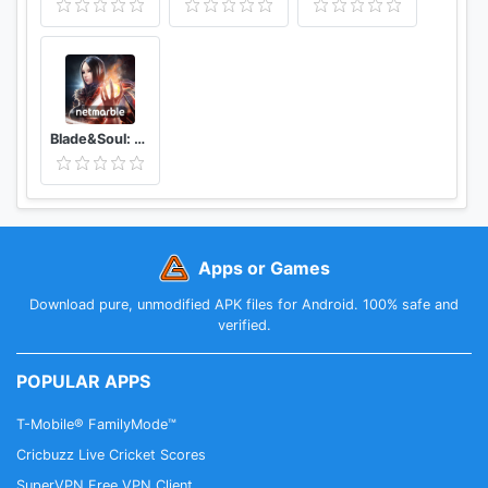
Blade&Soul: Revolution
Apps or Games
Download pure, unmodified APK files for Android. 100% safe and
verified.
POPULAR APPS
T-Mobile® FamilyMode™
Cricbuzz Live Cricket Scores
SuperVPN Free VPN Client