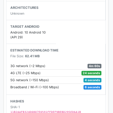
ARCHITECTURES
■ 多様なモードを楽しもう！
Unknown
様々なステージで超強力なボスと戦うエピッククエス
ト！
TARGET ANDROID
コントロールを駆使して最速クリアを目指せ！タイム
Android: 10 Android 10
アタック・チャレンジ！
(API 29)
自分だけのデッキで最強の座を狙え！アクションバト
ルモード！
ESTIMATED DOWNLOAD TIME
超爽快アクションが楽しめるコンテンツ満載！
File Size:
62.41 MB
■ 興味津々なストーリー
4m 60s
3G network (~2 Mbps)
原作のストーリーはもちろん、KOF ALLSTARならでは
24 seconds
4G LTE (~25 Mbps)
の新しいストーリーも楽しめる！
4 seconds
5G network (~150 Mbps)
今まで味わえなかった幻のストーリーを体感せよ！
6 seconds
Broadband / Wi-Fi (~100 Mbps)
もっと詳しい内容はお知らせを確認してください!
HASHES
http://kofallstar.netmarble.jp/notice/index.aspx
SHA-1
11B2AAFB324D0807E0591FFDEF9BEBD295ED6A1B