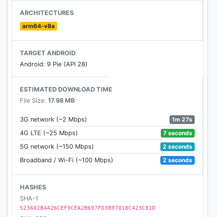
đối thủ đáng gờm để so tài vào bất kỳ thời gian nào
ARCHITECTURES
tham gia game. Mode chơi Cờ Úp đã xuất hiện
arm64-v8a
trong phiên bản Cờ Tướng mới của ZingPlay chắc
chắn sẽ mang tới cho người chơi những trải nghiệm
TARGET ANDROID
chân thực nhất trong màn so tài trí tuệ trực tuyến
Android: 9 Pie (API 28)
cùng cộng đồng người chơi ZingPlay.
ESTIMATED DOWNLOAD TIME
Cờ Tỷ Phú ZingPlay không chỉ đưa bạn đi du lịch
File Size:
17.98 MB
khắp nơi mà còn khiến bạn vô cùng hồi hộp với lối
chơi sáng tạo và màn chơi đầy kịch tính. Map chơi
1m 27s
3G network (~2 Mbps)
đa dạng từ ‘thực tế’ tới ‘cổ tích’ cho bạn tha hồ lựa
7 seconds
4G LTE (~25 Mbps)
chọn.
2 seconds
5G network (~150 Mbps)
Bida là trò chơi thể thao trí tuệ hot nhất của
2 seconds
Broadband / Wi-Fi (~100 Mbps)
ZingPlay. Còn gì bằng trải nghiệm ván Bida thực thụ
mọi lúc mọi nơi ngay trên điện thoại của bạn. Bạn
HASHES
không thể bỏ lỡ mode chơi “Tá Lả” độc đáo của
SHA-1
Bida, cũng như ngồi ngay tại nhà mà vẫn có thể làm
523602B4A26CEF9CEA2B697FD3897018C423C81D