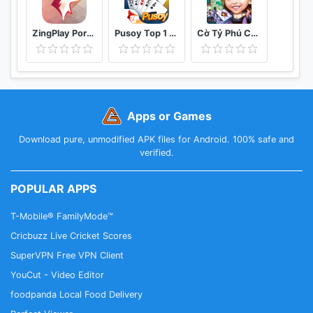
ZingPlay Portal - Games Center - Tongits - Pusoy
Pusoy Top 1 Card Game for Filipinos
Cờ Tỷ Phú Co Ty Phu ZingPlay - Game Cờ
Apps or Games
Download pure, unmodified APK files for Android. 100% safe and
verified.
POPULAR APPS
T-Mobile® FamilyMode™
Cricbuzz Live Cricket Scores
SuperVPN Free VPN Client
YouCut - Video Editor
foodpanda Local Food Delivery