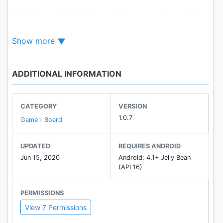
ZingPlay mobile tích hợp những game được nhiều
người dùng bình chọn nhất như các game cờ truyền
Show more
thống gồm Cờ Tướng, Cờ Tỷ Phú; các game bài có
lượng người dùng lớn nhất Việt Nam như Tiến Lên,
Poker, Tá Lả,... Bên cạnh đó ZingPlay mobile còn có
ADDITIONAL INFORMATION
game thể thao trí tuệ Bida và tất nhiên không thể
thiếu Thời Loạn - game chiến thuật hot nhất của
ZingPlay hiện nay.
CATEGORY
VERSION
1.0.7
Game › Board
Bạn sẽ không thể trải nghiệm Thế Giới Game Bài
nào đầy đủ và chân thực như ở ZingPlay. ZingPlay
UPDATED
REQUIRES ANDROID
mobile quy tụ tất cả những game bài hot nhất và
Jun 15, 2020
Android: 4.1+ Jelly Bean
đông đảo người dùng nhất như Tiến Lên Miền Nam,
(API 16)
Tá Lả, Mậu Binh, Poker, Liêng,...
PERMISSIONS
Phiên bản Cờ Tướng của ZingPlay (Chinese Chess)
View 7 Permissions
có đồ họa mượt, giao diện chân thực với số lượng
user lên tới gần 500.000 người. Bạn luôn tìm được