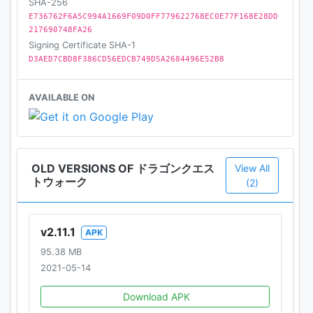
SHA-256
ャンス」がフィールドにときどき出現するぞ。
E736762F6A5C994A1669F09D0FF779622768EC0E77F168E28DD
めずらしいモンスターが出現することもあるので、見
217690748FA26
つけたら行ってみよう！
Signing Certificate SHA-1
D3AED7CBD8F386CD56EDCB749D5A2684496E52B8
■メガモンスターとうばつ
フィールドで待ち構える「メガモンスター」。
AVAILABLE ON
ほかのプレイヤーと協力して強力なメガモンスターを
倒そう！
OLD VERSIONS OF ドラゴンクエス
View All
【便利な機能】
トウォーク
(2)
■ウォークモード
ウォークモードをＯＮにして歩くと自動でモンスター
v2.11.1
APK
と戦ったり、かいふくスポットに触れたりできるぞ！
95.38 MB
移動中につかってみよう。
2021-05-14
※アプリ起動中のみ有効です。
Download APK