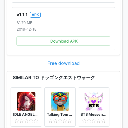
【動作環境】
v1.1.1
APK
OS：Android：4.4以上、メモリ(RAM)2GB以上の端末
81.70 MB
2019-12-18
※歩数に連動したゲームプレイコンテンツの進行及び報
酬の提供を目的として、お客様の同意のもと、お客様
Download APK
のデバイス上の健康管理アプリを用いて歩数データの
読み取り、または入力を行います。
※屋内や地下などのGPS情報が届きにくい場所では、キ
Free download
ャラクターの位置が不安定になることがあります。
※安定した通信環境でプレイしてください。
SIMILAR TO ドラゴンクエストウォーク
※タブレット端末では動作を保証しておりません。
※GPS非搭載端末およびWi-Fi回線のみで接続している
端末は動作を保証しておりません。
IDLE ANGELS : 여신전쟁
Talking Tom Candy Run Crazy Games 2021
BTS Messenger 3 (simulator)