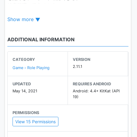
健康管理に役立てよう。
Show more
さらに、あるいた結果でスライムが育っていくぞ！
どんなスライムに育つかはキミ次第！
ADDITIONAL INFORMATION
【基本的な遊び方】
CATEGORY
VERSION
■モンスターとの白熱バトル！
2.11.1
Game › Role Playing
近くに出現したモンスターをタップして戦闘開始！
戦いに勝ってキャラクターを成長させよう！
UPDATED
REQUIRES ANDROID
May 14, 2021
Android: 4.4+ KitKat (API
■かいふくスポットをさがそう！
19)
フィールドを歩いてかいふくスポットを見つけたら、
近づいてタップしよう。
PERMISSIONS
ＨＰとＭＰが回復して、アイテムも手に入るぞ！
View 15 Permissions