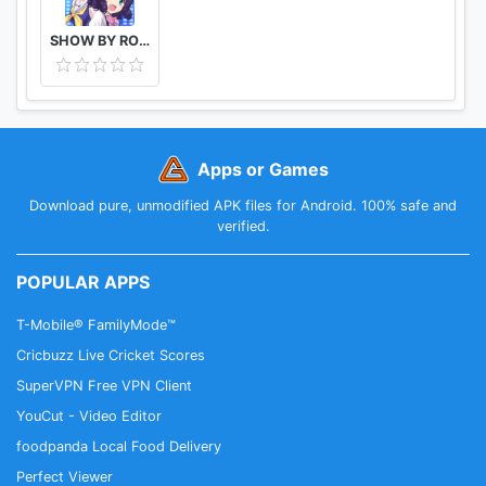
SHOW BY ROCK!! Fes A Live
Apps or Games
Download pure, unmodified APK files for Android. 100% safe and
verified.
POPULAR APPS
T-Mobile® FamilyMode™
Cricbuzz Live Cricket Scores
SuperVPN Free VPN Client
YouCut - Video Editor
foodpanda Local Food Delivery
Perfect Viewer