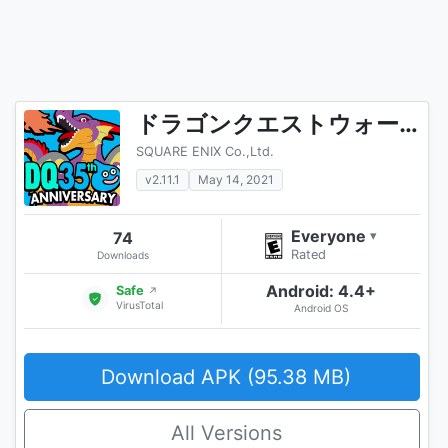
ドラゴンクエストウォーク
SQUARE ENIX Co.,Ltd.
v2.11.1
May 14, 2021
Everyone
74
▾
Rated
Downloads
Android: 4.4+
Safe
↗
VirusTotal
Android OS
Download APK (95.38 MB)
All Versions