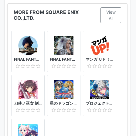
MORE FROM SQUARE ENIX
View
CO.,LTD.
All
FINAL FANTASY XV POCKET EDITION
FINAL FANTASY BRAVE EXVIUS
マンガ ＵＰ！ スクエニの人気漫画が毎日読める 漫画アプリ 人気まんが・コミックが無料
刀使ノ巫女 刻みし一閃の燈火
星のドラゴンクエスト
プロジェクト東京ドールズ :美少女タップアクションRPG