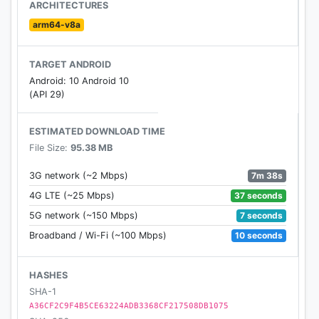
【パーティを強くしよう】
ARCHITECTURES
arm64-v8a
■ぼうけんの仲間
クエストを進めていくと、仲間が増えるぞ。
TARGET ANDROID
仲間の職業にあった装備を集めて強敵に立ち向かお
Android: 10 Android 10
う！
(API 29)
■モンスターのこころ
ESTIMATED DOWNLOAD TIME
モンスターを倒すと「モンスターのこころ」を落とす
File Size:
95.38 MB
ことがあるぞ。
効果はモンスターによってさまざま！
7m 38s
3G network (~2 Mbps)
装備してキャラクターを強くしよう！
37 seconds
4G LTE (~25 Mbps)
7 seconds
5G network (~150 Mbps)
10 seconds
Broadband / Wi-Fi (~100 Mbps)
【もっと遊ぼう】
HASHES
■こころチャンス
SHA-1
「モンスターのこころ」が手に入りやすい「こころチ
A36CF2C9F4B5CE63224ADB3368CF217508DB1075