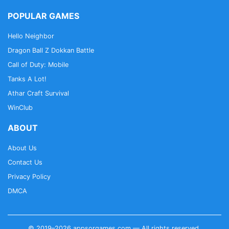
POPULAR GAMES
Hello Neighbor
Dragon Ball Z Dokkan Battle
Call of Duty: Mobile
Tanks A Lot!
Athar Craft Survival
WinClub
ABOUT
About Us
Contact Us
Privacy Policy
DMCA
© 2019–2026 appsorgames.com — All rights reserved.