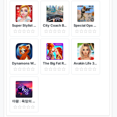
Super Stylist Dress Up & Style Fashion Guru
City Coach Bus Driver 3D Bus Simulator
Special Ops 2020: Encounter Shooting Games 3D- FPS
Dynamons World
The Big Fat Royal Indian Wedding Rituals
Avakin Life 3D Virtual World
야왕 : 욕망의 도시