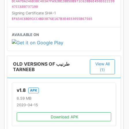
DC4A7DA246D30C403A7FA92BE28B5DB971C628B6E450D322239
47CC680737190
Signing Certificate SHA-1
EFA54C6BD91CC4BD3876E167B3E4033055B67565
AVAILABLE ON
OLD VERSIONS OF طرنيب
View All
TARNEEB
(1)
v1.8
APK
6.59 MB
2020-04-15
Download APK