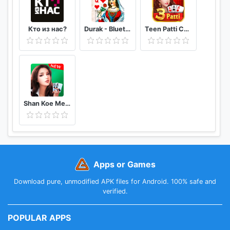
Кто из нас?
Durak - Bluetooth
Teen Patti Comfun-Indian 3 Patti Card Game Online
Shan Koe Mee - Sea Club
Apps or Games
Download pure, unmodified APK files for Android. 100% safe and
verified.
POPULAR APPS