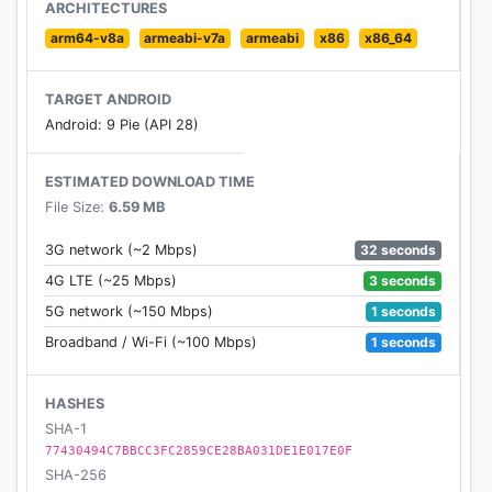
J (ولد)
ARCHITECTURES
ثم نزولا بالترتيب من الـ 10 إلى الـ 2.
arm64-v8a
armeabi-v7a
armeabi
x86
x86_64
TARGET ANDROID
Android: 9 Pie (API 28)
ESTIMATED DOWNLOAD TIME
File Size:
6.59 MB
32 seconds
3G network (~2 Mbps)
3 seconds
4G LTE (~25 Mbps)
1 seconds
5G network (~150 Mbps)
1 seconds
Broadband / Wi-Fi (~100 Mbps)
HASHES
SHA-1
77430494C7BBCC3FC2859CE28BA031DE1E017E0F
SHA-256