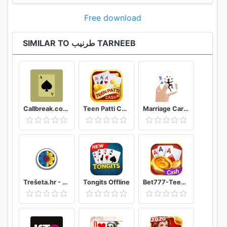
Free download
SIMILAR TO طرنيب TARNEEB
Callbreak.com - Card game
Teen Patti Cash
Marriage Card Game
Trešeta.hr - Trešeta i briškula online
Tongits Offline
Bet777-TeenPatti