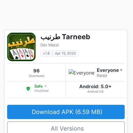
طرنيب Tarneeb
Dev Mazzi
v1.8
Apr 15, 2020
Everyone
96
▾
Rated
Downloads
Android: 5.0+
Safe
↗
VirusTotal
Android OS
Download APK (6.59 MB)
All Versions