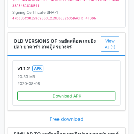
1BC8B4B5850146BFE150902D21DBC7342FA99BA12E8945E9A86
38AE48181DE41
Signing Certificate SHA-1
47D6B5C30159C95531219E8652635DACFDF4FD06
OLD VERSIONS OF รอยัลสล็อต เกมยิง
View
ปลา บาคาร่า เกมตู้ครบวงจร
All (1)
v1.1.2
APK
20.33 MB
2020-08-08
Download APK
Free download