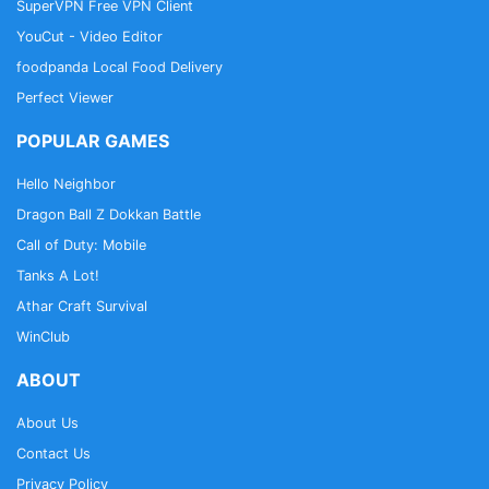
SuperVPN Free VPN Client
YouCut - Video Editor
foodpanda Local Food Delivery
Perfect Viewer
POPULAR GAMES
Hello Neighbor
Dragon Ball Z Dokkan Battle
Call of Duty: Mobile
Tanks A Lot!
Athar Craft Survival
WinClub
ABOUT
About Us
Contact Us
Privacy Policy